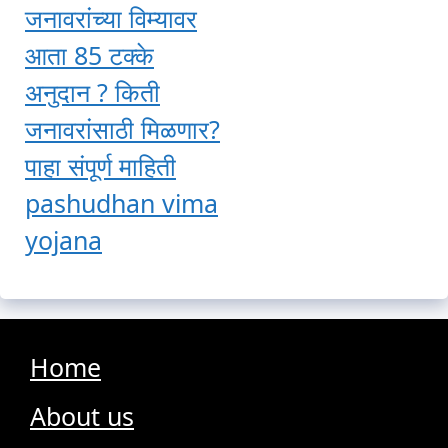
जनावरांच्या विम्यावर
आता 85 टक्के
अनुदान ? किती
जनावरांसाठी मिळणार?
पाहा संपूर्ण माहिती
pashudhan vima
yojana
Home
About us