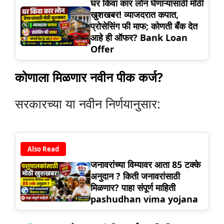
घर किंवा कार लोन घेणाऱ्यांसाठी मोठी
खुशखबर! व्याजदरात कपात,
प्रोसेसिंग फी माफ; कोणती बँक देत
आहे ही ऑफर? Bank Loan
Offer
कोणाला मिळणार नवीन पीक कर्ज?
सरकारच्या या नवीन निर्णयानुसार:
Also Read
जनावरांच्या विम्यावर आता 85 टक्के
अनुदान ? किती जनावरांसाठी
मिळणार? पाहा संपूर्ण माहिती
pashudhan vima yojana