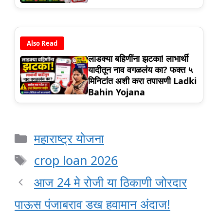
Also Read
लाडक्या बहिणींना झटका! लाभार्थी
यादीतून नाव वगळलंय का? फक्त ५
मिनिटांत अशी करा तपासणी Ladki
Bahin Yojana
Categories
महाराष्ट्र योजना
Tags
crop loan 2026
आज 24 मे रोजी या ठिकाणी जोरदार
पाऊस पंजाबराव डख हवामान अंदाज!