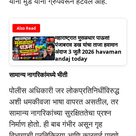
यांनी मुंडे यांना ग्रुपवरून हटवले आहे.
Also Read
महाराष्ट्रात मुसळधार पाऊस!
पंजाबराव डख यांचा ताजा हवामान
अंदाज 3 जुलै 2026 havaman
andaj today
सामान्य नागरिकांमध्ये भीती
पोलीस अधिकारी जर लोकप्रतिनिधींविरुद्ध
अशी धमकीवजा भाषा वापरत असतील, तर
सामान्य नागरिकांच्या सुरक्षिततेचा प्रश्न
निर्माण होतो. ही बाब गंभीर असून गृह
विभागाची प्रतिक्रिया आणि कारवाई पाहणे