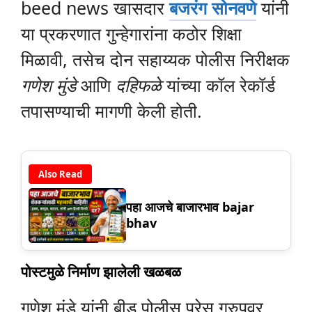
beed news खासदार
बजरंग सोनवणे
यांनी
या प्रकरणात गुन्हेगारांना कठोर शिक्षा
मिळावी, तसेच दोन सहाय्यक पोलीस निरीक्षक
गणेश मुंडे
आणि
दहिफळे
यांच्या कॉल रेकॉर्ड
तपासण्याची मागणी केली होती.
Also Read
पहा आजचे बाजारभाव bajar
bhav
पोस्टमुळे निर्माण झालेली खळबळ
गणेश मुंडे यांनी बीड पोलीस प्रेस ग्रुपवर