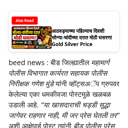
Also Read
आठवड्याच्या पहिल्याच दिवशी
सोन्या-चांदीच्या दरात मोठी घसरण!
Gold Silver Price
beed news : बीड जिल्ह्यातील
महामार्ग
पोलीस विभागात कार्यरत सहायक पोलीस
निरीक्षक गणेश मुंडे
यांनी व्हॉट्सअॅप ग्रुपवर
केलेल्या एका धमकीवजा पोस्टमुळे खळबळ
उडाली आहे.
“या खासदाराची चड्डी सुद्धा
जागेवर राहणार नाही, मी जर प्रेस घेतली तर”
अशी आक्षेपार्ह पोस्ट त्यांनी
बीड पोलीस प्रेस