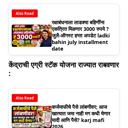
Also Read
रक्षाबंधनाला लाडक्या बहिणींना
एकत्रित मिळणार 3000 रुपये ?
जुलै-ऑगस्ट हप्ता अपडेट ladki
bahin july installment
date
केंद्राची एग्री स्टॅक योजना राज्यात राबवणार
:
Also Read
कर्जमाफीचे पैसे लांबणीवर; आज
खात्यात जमा नाही मग कधी येणार
यादी आणि पैसे? karj mafi
2026