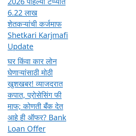
2026 पहिल्या टप्प्यात
6.22 लाख
शेतकऱ्यांची कर्जमाफ
Shetkari Karjmafi
Update
घर किंवा कार लोन
घेणाऱ्यांसाठी मोठी
खुशखबर! व्याजदरात
कपात, प्रोसेसिंग फी
माफ; कोणती बँक देत
आहे ही ऑफर? Bank
Loan Offer