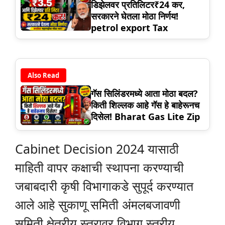
डिझेलवर प्रतिलिटर₹24 कर,
सरकारने घेतला मोठा निर्णय!
petrol export Tax
Also Read
गॅस सिलिंडरमध्ये आता मोठा बदल?
किती शिल्लक आहे गॅस हे बाहेरूनच
दिसेल! Bharat Gas Lite Zip
Cabinet Decision 2024 यासाठी
माहिती वापर कक्षाची स्थापना करण्याची
जबाबदारी कृषी विभागाकडे सुपूर्द करण्यात
आले आहे सुकाणू समिती अंमलबजावणी
समिती क्षेत्रीय स्तरावर विभाग स्तरीय