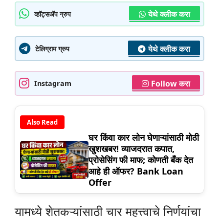
येथे क्लीक करा
व्हॉट्सॲप ग्रुप
येथे क्लीक करा
टेलिग्राम ग्रुप
Follow करा
Instagram
Also Read
घर किंवा कार लोन घेणाऱ्यांसाठी मोठी
खुशखबर! व्याजदरात कपात,
प्रोसेसिंग फी माफ; कोणती बँक देत
आहे ही ऑफर? Bank Loan
Offer
यामध्ये शेतकऱ्यांसाठी चार महत्त्वाचे निर्णयांचा