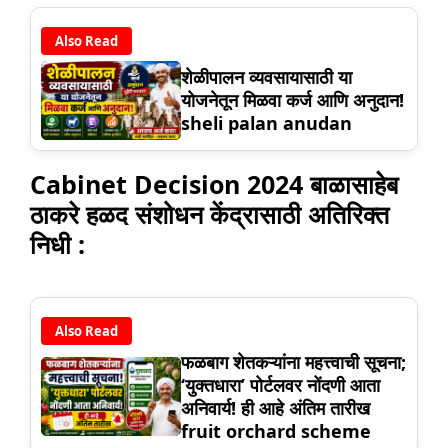
Also Read
शेळीपालन व्यवसायासाठी या
योजनेतून मिळवा कर्ज आणि अनुदान!
sheli palan anudan
Cabinet Decision 2024 बाळासाहेब
ठाकरे हळद संशोधन केंद्रासाठी अतिरिक्त
निधी :
Also Read
फळबाग शेतकऱ्यांना महत्त्वाची सूचना;
‘युक्तधारा’ पोर्टलवर नोंदणी आता
अनिवार्य! ही आहे अंतिम तारीख
fruit orchard scheme