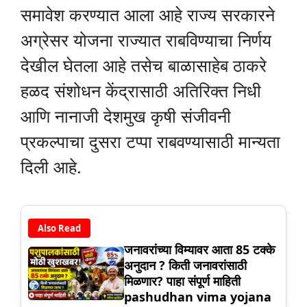
समावेश करण्यात आला आहे राज्य सरकारने
अग्रेसर योजना राज्यात राबविण्याचा निर्णय
देखील घेतला आहे तसेच बाळासाहेब ठाकरे
हळद संशोधन केंद्रासाठी अतिरिक्त निधी
आणि नानाजी देशमुख कृषी संजीवनी
प्रकल्पाचा दुसरा टप्पा राबवण्यासाठी मान्यता
दिली आहे.
Also Read
जनावरांच्या विम्यावर आता 85 टक्के
अनुदान ? किती जनावरांसाठी
मिळणार? पाहा संपूर्ण माहिती
pashudhan vima yojana