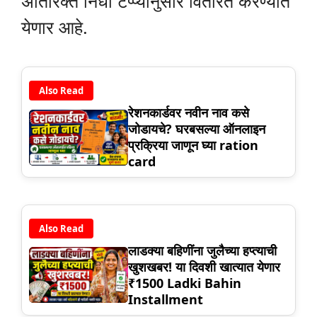
अतिरिक्त निधी टप्प्यानुसार वितरित करण्यात
येणार आहे.
Also Read
रेशनकार्डवर नवीन नाव कसे
जोडायचे? घरबसल्या ऑनलाइन
प्रक्रिया जाणून घ्या ration
card
Also Read
लाडक्या बहिणींना जुलैच्या हप्त्याची
खुशखबर! या दिवशी खात्यात येणार
₹1500 Ladki Bahin
Installment