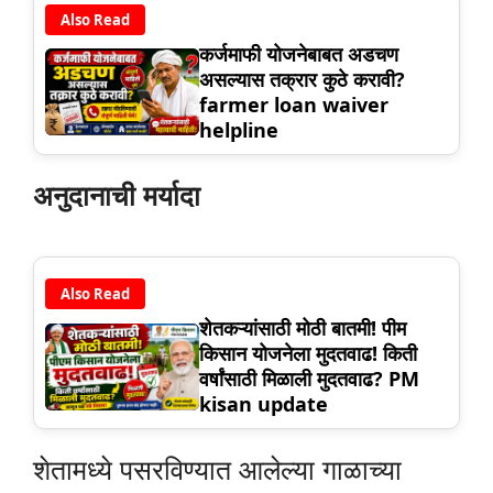
Also Read
कर्जमाफी योजनेबाबत अडचण
असल्यास तक्रार कुठे करावी?
farmer loan waiver
helpline
अनुदानाची मर्यादा
Also Read
शेतकऱ्यांसाठी मोठी बातमी! पीम
किसान योजनेला मुदतवाढ! किती
वर्षांसाठी मिळाली मुदतवाढ? PM
kisan update
शेतामध्ये पसरविण्यात आलेल्या गाळाच्या