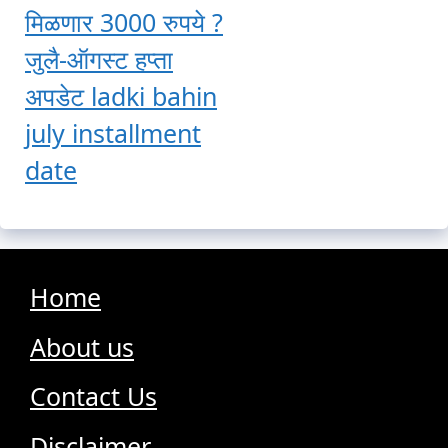
मिळणार 3000 रुपये ?
जुलै-ऑगस्ट हप्ता
अपडेट ladki bahin
july installment
date
Home
About us
Contact Us
Disclaimer