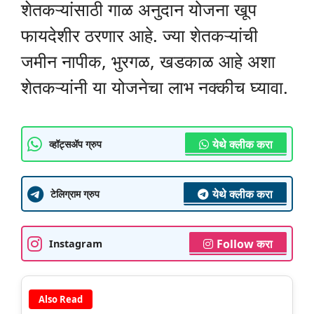
शेतकऱ्यांसाठी गाळ अनुदान योजना खूप
फायदेशीर ठरणार आहे. ज्या शेतकऱ्यांची
जमीन नापीक, भुरगळ, खडकाळ आहे अशा
शेतकऱ्यांनी या योजनेचा लाभ नक्कीच घ्यावा.
येथे क्लीक करा
व्हॉट्सॲप ग्रुप
येथे क्लीक करा
टेलिग्राम ग्रुप
Follow करा
Instagram
Also Read