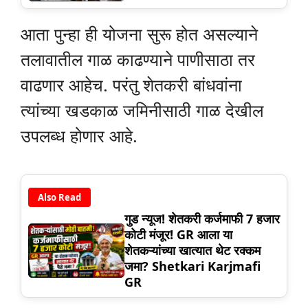
आता पुन्हा ही योजना सुरू होत असल्याने
तलावातील गाळ काढण्याने पाणीसाठा तर
वाढणार आहेच. परंतु शेतकरी बांधवांना
त्यांच्या खडकाळ जमिनीसाठी गाळ देखील
उपलब्ध होणार आहे.
Also Read
गुड न्यूज! शेतकरी कर्जमाफी 7 हजार
कोटी मंजूर! GR आला या
शेतकऱ्यांच्या खात्यात थेट रक्कम
जमा? Shetkari Karjmafi
GR