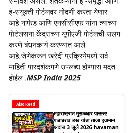
समावेश असेल. शेतकऱ्यांना ई -समृद्धी आणि
ई-संयुक्ती पोर्टलवर नोंदणी करता येणार
आहे.नाफेड आणि एनसीसीएफ यांना त्यांच्या
पोर्टलसना केंद्राच्या यूपीएजी पोर्टलची सलग
करणे बंधनकार्य करण्यात आले
आहे,जेणेकरून खरेदी प्रक्रियेमध्ये सर्व
माहिती पारदर्शकपणे उपलब्ध होण्यास मदत
होईल .
MSP India 2025
Also Read
महाराष्ट्रात मुसळधार पाऊस!
पंजाबराव डख यांचा ताजा हवामान
अंदाज 3 जुलै 2026 havaman