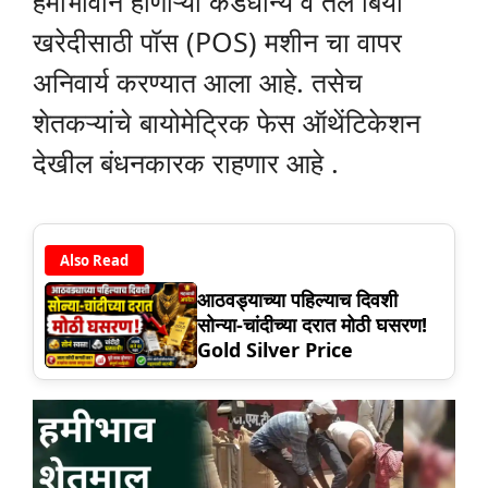
हमीभावाने होणाऱ्या कडधान्य व तेल बिया
खरेदीसाठी पॉस (POS) मशीन चा वापर
अनिवार्य करण्यात आला आहे. तसेच
शेतकऱ्यांचे बायोमेट्रिक फेस ऑथेंटिकेशन
देखील बंधनकारक राहणार आहे .
Also Read
आठवड्याच्या पहिल्याच दिवशी
सोन्या-चांदीच्या दरात मोठी घसरण!
Gold Silver Price