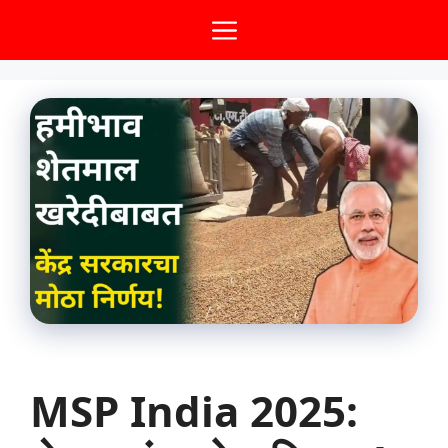
Skip
Menu
to
content
MSP India 2025: