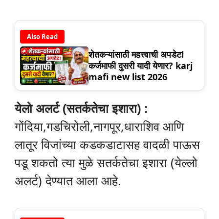
Also Read
शेतकऱ्यांसाठी महत्त्वाची अपडेट!
कर्जमाफी दुसरी यादी येणार? karj
mafi new list 2026
येलो अलर्ट (सतर्कतेचा इशारा) :
गोंदिया,गडचिरोली,नागपूर,धाराशिव आणि
लातूर विजांच्या कडकडाटासह वादळी पाऊस
पडू शकतो त्या मुळे सतर्कतेचा इशारा (येल्लो
अलर्ट) देण्यात आला आहे.