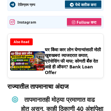
येथे क्लीक करा
टेलिग्राम ग्रुप
Follow करा
Instagram
Also Read
घर किंवा कार लोन घेणाऱ्यांसाठी मोठी
खुशखबर! व्याजदरात कपात,
प्रोसेसिंग फी माफ; कोणती बँक देत
आहे ही ऑफर? Bank Loan
Offer
राज्यातील तापमानाचा अंदाज
तापमानातही मोठ्या प्रमाणात वाढ
होत असून, काही ठिकाणी 40 अंशांपेक्षा