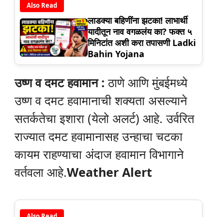
Also Read
लाडक्या बहिणींना झटका! लाभार्थी
यादीतून नाव वगळलंय का? फक्त ५
मिनिटांत अशी करा तपासणी Ladki
Bahin Yojana
उष्ण व दमट हवामान :
ठाणे आणि मुंबईमध्ये
उष्ण व दमट हवामानाची शक्यता असल्याने
सतर्कतेचा इशारा (येलो अलर्ट) आहे. उर्वरित
राज्यात दमट हवामानासह उन्हाचा चटका
कायम राहण्याचा अंदाज हवामान विभागाने
वर्तवला आहे.
Weather Alert
Also Read