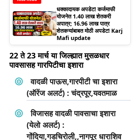
धक्कादायक अपडेट! कर्जमाफी
योजनेत 1.40 लाख शेतकरी
अपात्र; 16.96 लाख पात्र
शेतकऱ्यांबाबत मोठी अपडेट! Karj
Mafi update
22 ते 23 मार्च या जिल्ह्यात मुसळधार
पावसासह गारपिटीचा इशारा
वादळी पाऊस,गारपीटी चा इशारा
(ऑरेंज अलर्ट)
:
चंद्रपूर,यवतमाळ
विजासह वादळी पावसाचा इशारा
(येलो अलर्ट) :
गोंदिया,गडचिरोली,,नागपूर धाराशिव