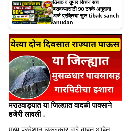
ठिबक व तुषार सिंचन संच
बसवण्यासाठी 90 टक्के अनुदान!
अर्ज प्रक्रिया सुरू tibak sanch
anudan
मराठवाड्यात या जिल्ह्यात वादळी पावसाने
हजेरी लावली .
मध्य प्रदेशात चक्रकार वारे वाहत आहेत.