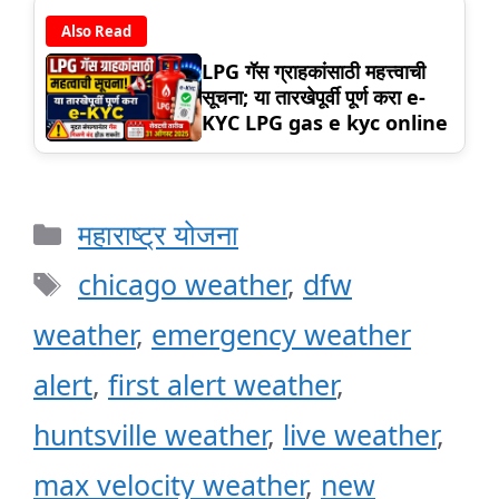
Also Read
LPG गॅस ग्राहकांसाठी महत्त्वाची
सूचना; या तारखेपूर्वी पूर्ण करा e-
KYC LPG gas e kyc online
Categories
महाराष्ट्र योजना
Tags
chicago weather
,
dfw
weather
,
emergency weather
alert
,
first alert weather
,
huntsville weather
,
live weather
,
max velocity weather
,
new