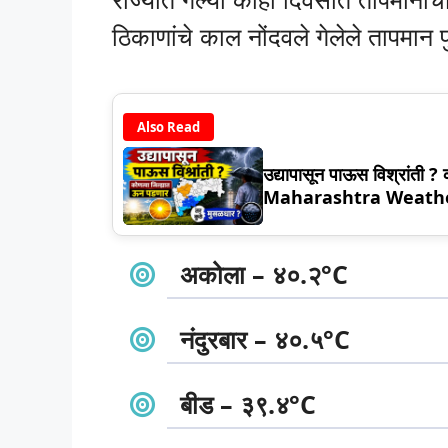
ठिकाणांचे काल नोंदवले गेलेले तापमान प
Also Read
उद्यापासून पाऊस विश्रांती ?
Maharashtra Weath
अकोला – ४०.२°C
नंदुरबार – ४०.५°C
बीड – ३९.४°C