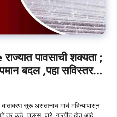
ज्यात पावसाची शक्यता ;
ापमान बदल ,पहा सविस्तर…
े वातावरण सुरू असतानाच मार्च महिन्यापासून
 तर कुठे ,पाऊस, वारे, गारपीट होत आहे .