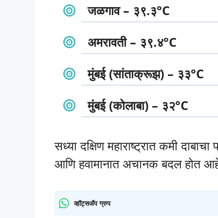
जळगाव – ३९.३°C
अमरावती – ३९.४°C
मुंबई (सांताक्रूझ) – ३३°C
मुंबई (कोलाबा) – ३२°C
सध्या दक्षिण महाराष्ट्रात कमी दाबाचा 
आणि हवामानात अचानक बदल होत आह
व्हॉट्सॲप ग्रुप