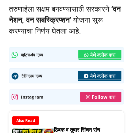
तरुणाईला सक्षम बनवण्यासाठी सरकारने
‘वन
नेशन, वन सबस्क्रिप्शन’
योजना सुरू
करण्याचा निर्णय घेतला आहे.
येथे क्लीक करा
व्हॉट्सॲप ग्रुप
येथे क्लीक करा
टेलिग्राम ग्रुप
Follow करा
Instagram
Also Read
ठिबक व तुषार सिंचन संच