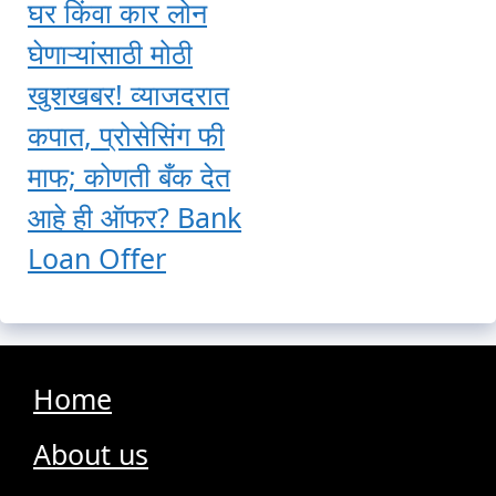
घर किंवा कार लोन
घेणाऱ्यांसाठी मोठी
खुशखबर! व्याजदरात
कपात, प्रोसेसिंग फी
माफ; कोणती बँक देत
आहे ही ऑफर? Bank
Loan Offer
Home
About us