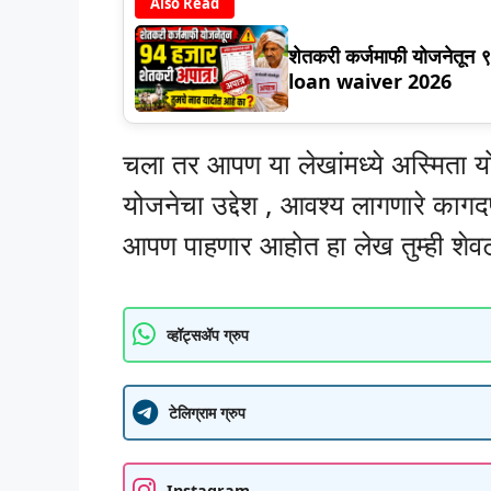
Also Read
शेतकरी कर्जमाफी योजनेतून 
loan waiver 2026
चला तर आपण या लेखांमध्ये अस्मिता यो
योजनेचा उद्देश , आवश्य लागणारे कागदपत
आपण पाहणार आहोत हा लेख तुम्ही शेवटप
व्हॉट्सॲप ग्रुप
टेलिग्राम ग्रुप
Instagram