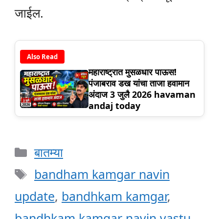
जाईल.
Also Read
महाराष्ट्रात मुसळधार पाऊस!
पंजाबराव डख यांचा ताजा हवामान
अंदाज 3 जुलै 2026 havaman
andaj today
Categories
बातम्या
Tags
bandham kamgar navin
update
,
bandhkam kamgar
,
bandhkam kamgar navin vastu
,