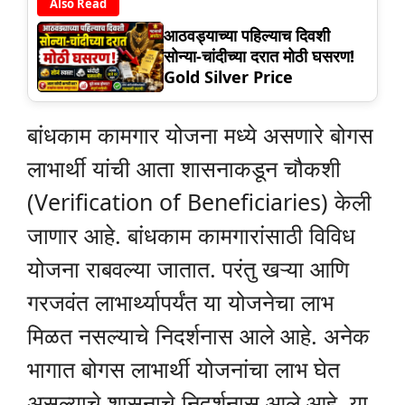
Also Read
आठवड्याच्या पहिल्याच दिवशी
सोन्या-चांदीच्या दरात मोठी घसरण!
Gold Silver Price
बांधकाम कामगार योजना मध्ये असणारे बोगस
लाभार्थी यांची आता शासनाकडून चौकशी
(Verification of Beneficiaries) केली
जाणार आहे. बांधकाम कामगारांसाठी विविध
योजना राबवल्या जातात. परंतु खऱ्या आणि
गरजवंत लाभार्थ्यापर्यंत या योजनेचा लाभ
मिळत नसल्याचे निदर्शनास आले आहे. अनेक
भागात बोगस लाभार्थी योजनांचा लाभ घेत
असल्याचे शासनाचे निदर्शनास आले आहे. या