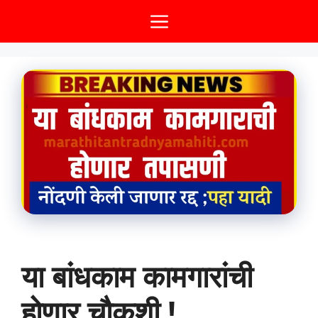
Skip
Menu
to
content
या बांधकाम कामगारांची
होणार चौकशी !