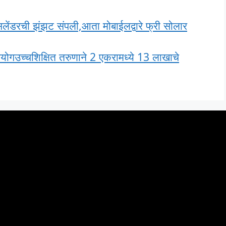
डरची झंझट संपली,आता मोबाईलद्वारे फ्री सोलार
्रयोगउच्चशिक्षित तरुणाने 2 एकरामध्ये 13 लाखाचे