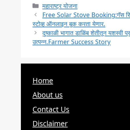
महाराष्ट्र योजना
Free Solar Stove Booking:गॅस सिलें
स्टोव्ह ऑनलाइन बुक करता येणार.
दुष्काळी भागात डाळिंब शेतीतून यशस्वी प
उत्पन्न.Farmer Success Story
Home
About us
Contact Us
Disclaimer