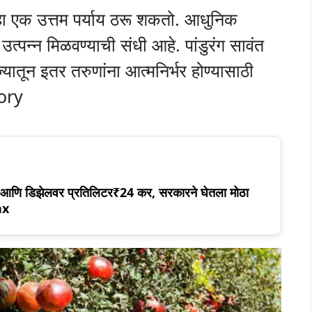
 हा एक उत्तम पर्याय ठरू शकतो. आधुनिक
त्पन्न मिळवण्याची संधी आहे. पांडुरंग सावंत
यातून इतर तरुणांना आत्मनिर्भर होण्यासाठी
tory
5 आणि डिझेलवर प्रतिलिटर₹24 कर, सरकारने घेतला मोठा
ax