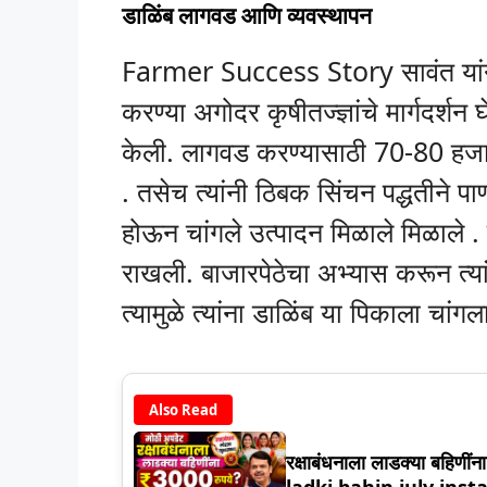
डाळिंब लागवड आणि व्यवस्थापन
Farmer Success Story सावंत यांनी
करण्या अगोदर कृषीतज्ज्ञांचे मार्गदर्शन 
केली. लागवड करण्यासाठी 70-80 हजार 
. तसेच त्यांनी ठिबक सिंचन पद्धतीने पाण
होऊन चांगले उत्पादन मिळाले मिळाले 
राखली. बाजारपेठेचा अभ्यास करून त्या
त्यामुळे त्यांना डाळिंब या पिकाला चांग
Also Read
रक्षाबंधनाला लाडक्या बहिणी
ladki bahin july ins