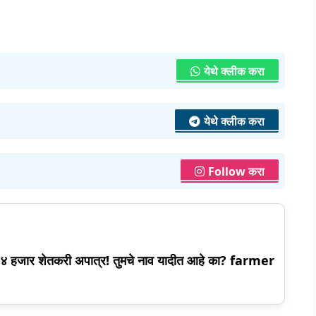
येथे क्लीक करा
येथे क्लीक करा
Follow करा
९४ हजार शेतकरी अपात्र! तुमचे नाव यादीत आहे का? farmer