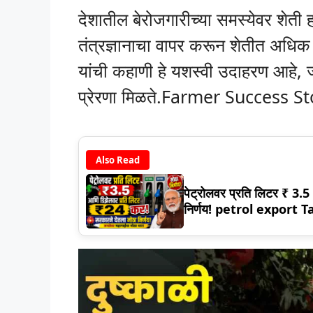
देशातील बेरोजगारीच्या समस्येवर शेती
तंत्रज्ञानाचा वापर करून शेतीत अधिक उ
यांची कहाणी हे यशस्वी उदाहरण आहे, ज्
प्रेरणा मिळते.Farmer Success S
Also Read
पेट्रोलवर प्रति लिटर ₹ 3.
निर्णय! petrol export T