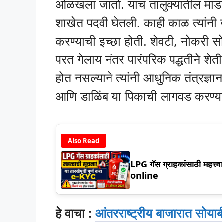
ओळखला जातो. याच तालुक्यातील माडग्या
शाखेत पदवी घेतली. काही काळ त्यांनी 
करण्याची इच्छा होती. शेवटी, नोकरी सोड
परत गेलाय नंतर पारंपरिक पद्धतीने शे
होत नसल्याने त्यांनी आधुनिक तंत्रज्ञ
आणि डाळिंब या पिकाची लागवड करण्याच
Also Read
LPG गॅस ग्राहकांसाठी महत्त्
online
हे वाचा :
आंतरराष्ट्रीय बाजारात सोयाब