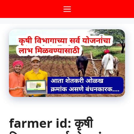
Skip
Menu
to
content
farmer id: कृषी