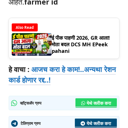
आहेत.
farmer id
Also Read
ई पीक पाहणी 2026, GR आला!
मोठा बदल DCS MH EPeek
pahani
हे वाचा :
आजच करा हे काम!..अन्यथा रेशन
कार्ड होणार रद्द..!
येथे क्लीक करा
व्हॉट्सॲप ग्रुप
येथे क्लीक करा
टेलिग्राम ग्रुप