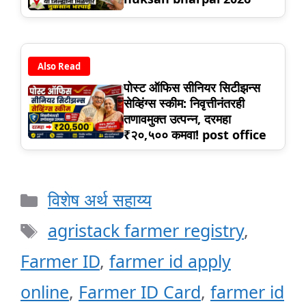
Also Read
पोस्ट ऑफिस सीनियर सिटीझन्स
सेव्हिंग्स स्कीम: निवृत्तीनंतरही
तणावमुक्त उत्पन्न, दरमहा
₹२०,५०० कमवा! post office
Categories
विशेष अर्थ सहाय्य
Tags
agristack farmer registry
,
Farmer ID
,
farmer id apply
online
,
Farmer ID Card
,
farmer id