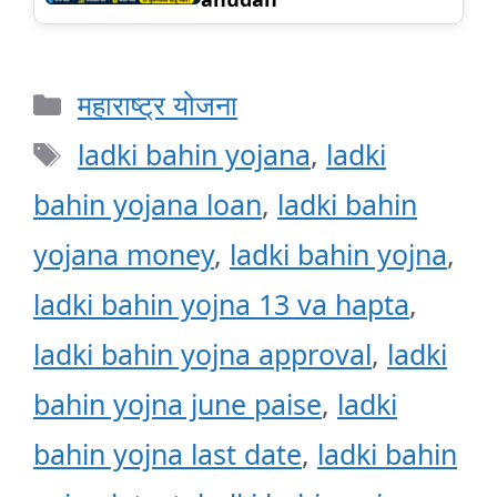
Categories
महाराष्ट्र योजना
Tags
ladki bahin yojana
,
ladki
bahin yojana loan
,
ladki bahin
yojana money
,
ladki bahin yojna
,
ladki bahin yojna 13 va hapta
,
ladki bahin yojna approval
,
ladki
bahin yojna june paise
,
ladki
bahin yojna last date
,
ladki bahin