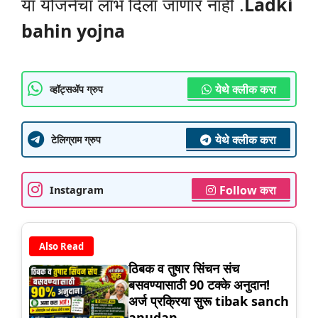
या योजनेचा लाभ दिला जाणार नाही .
Ladki
bahin yojna
येथे क्लीक करा
व्हॉट्सॲप ग्रुप
येथे क्लीक करा
टेलिग्राम ग्रुप
Follow करा
Instagram
Also Read
ठिबक व तुषार सिंचन संच
बसवण्यासाठी 90 टक्के अनुदान!
अर्ज प्रक्रिया सुरू tibak sanch
anudan