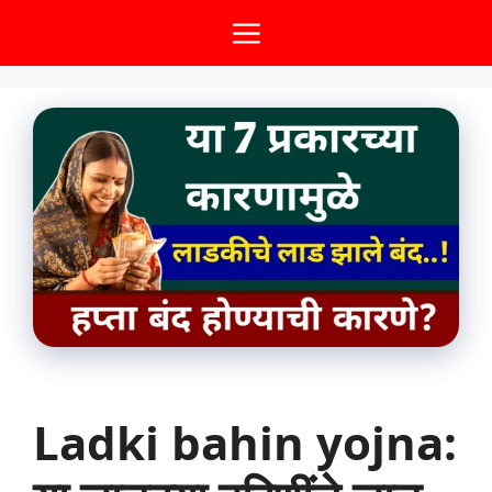
Skip
Menu
to
content
Ladki bahin yojna: