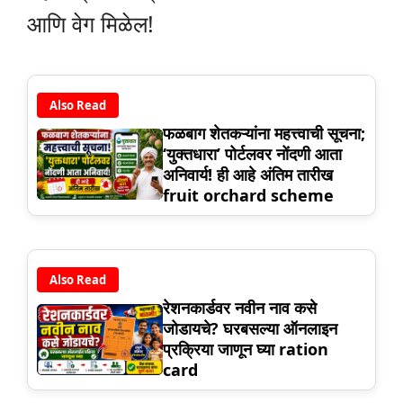
आणि वेग मिळेल!
Also Read
फळबाग शेतकऱ्यांना महत्त्वाची सूचना;
‘युक्तधारा’ पोर्टलवर नोंदणी आता
अनिवार्य! ही आहे अंतिम तारीख
fruit orchard scheme
Also Read
रेशनकार्डवर नवीन नाव कसे
जोडायचे? घरबसल्या ऑनलाइन
प्रक्रिया जाणून घ्या ration
card