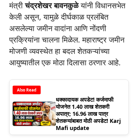
मंत्री
चंद्रशेखर बावनकुळे
यांनी विधानसभेत
केली असून, यामुळे दीर्घकाळ प्रलंबित
असलेल्या जमीन वादांना आणि नोंदणी
प्रक्रियांना चालना मिळेल. महाराष्ट्र जमीन
मोजणी व्यवस्थेत हा बदल शेतकऱ्यांच्या
आयुष्यातील एक मोठा दिलासा ठरणार आहे.
Also Read
धक्कादायक अपडेट! कर्जमाफी
योजनेत 1.40 लाख शेतकरी
अपात्र; 16.96 लाख पात्र
शेतकऱ्यांबाबत मोठी अपडेट! Karj
Mafi update