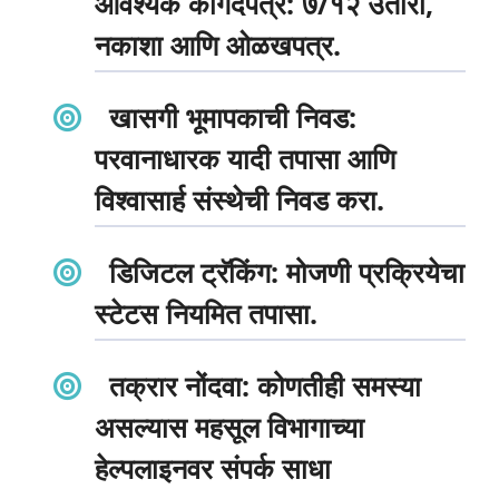
आवश्यक कागदपत्रे: ७/१२ उतारा,
नकाशा आणि ओळखपत्र.
खासगी भूमापकाची निवड
:
परवानाधारक यादी तपासा आणि
विश्वासार्ह संस्थेची निवड करा.
डिजिटल ट्रॅकिंग
: मोजणी प्रक्रियेचा
स्टेटस नियमित तपासा.
तक्रार नोंदवा
: कोणतीही समस्या
असल्यास
महसूल विभागाच्या
हेल्पलाइन
वर संपर्क साधा