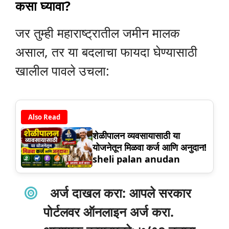
कसा घ्यावा?
जर तुम्ही महाराष्ट्रातील जमीन मालक
असाल, तर या बदलाचा फायदा घेण्यासाठी
खालील पावले उचला:
Also Read
शेळीपालन व्यवसायासाठी या
योजनेतून मिळवा कर्ज आणि अनुदान!
sheli palan anudan
अर्ज दाखल करा
:
आपले सरकार
पोर्टलवर ऑनलाइन अर्ज करा.