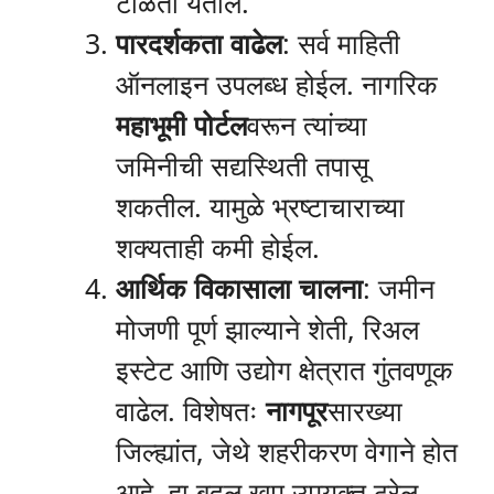
टाळता येतील.
पारदर्शकता वाढेल
: सर्व माहिती
ऑनलाइन उपलब्ध होईल. नागरिक
महाभूमी पोर्टल
वरून त्यांच्या
जमिनीची सद्यस्थिती तपासू
शकतील. यामुळे भ्रष्टाचाराच्या
शक्यताही कमी होईल.
आर्थिक विकासाला चालना
: जमीन
मोजणी पूर्ण झाल्याने शेती, रिअल
इस्टेट आणि उद्योग क्षेत्रात गुंतवणूक
वाढेल. विशेषतः
नागपूर
सारख्या
जिल्ह्यांत, जेथे शहरीकरण वेगाने होत
आहे, हा बदल खूप उपयुक्त ठरेल.