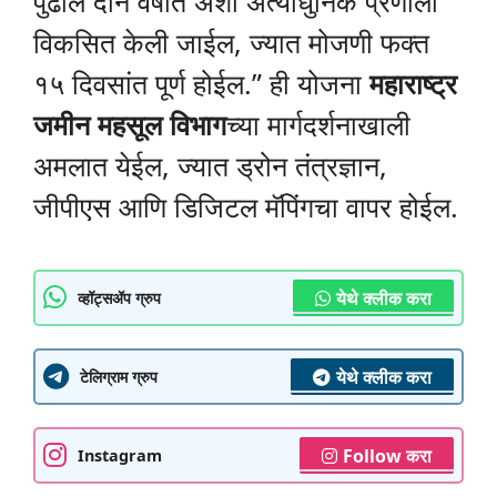
पुढील दोन वर्षांत अशी अत्याधुनिक प्रणाली
विकसित केली जाईल, ज्यात मोजणी फक्त
१५ दिवसांत पूर्ण होईल.” ही योजना
महाराष्ट्र
जमीन महसूल विभाग
च्या मार्गदर्शनाखाली
अमलात येईल, ज्यात ड्रोन तंत्रज्ञान,
जीपीएस आणि डिजिटल मॅपिंगचा वापर होईल.
येथे क्लीक करा
व्हॉट्सॲप ग्रुप
येथे क्लीक करा
टेलिग्राम ग्रुप
Follow करा
Instagram