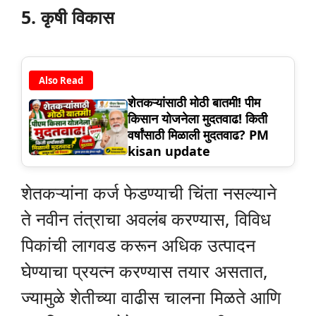
5. कृषी विकास
Also Read
शेतकऱ्यांसाठी मोठी बातमी! पीम
किसान योजनेला मुदतवाढ! किती
वर्षांसाठी मिळाली मुदतवाढ? PM
kisan update
शेतकऱ्यांना कर्ज फेडण्याची चिंता नसल्याने
ते नवीन तंत्राचा अवलंब करण्यास, विविध
पिकांची लागवड करून अधिक उत्पादन
घेण्याचा प्रयत्न करण्यास तयार असतात,
ज्यामुळे शेतीच्या वाढीस चालना मिळते आणि