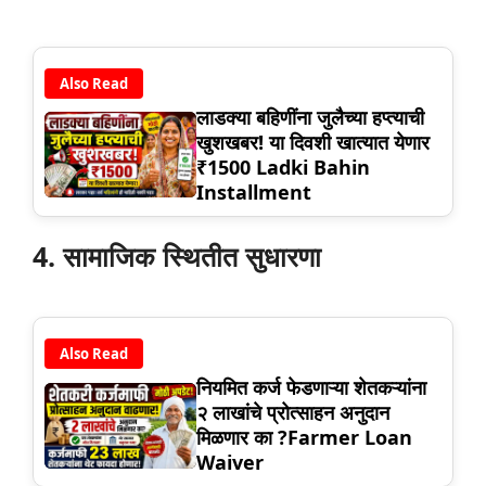
Also Read
लाडक्या बहिणींना जुलैच्या हप्त्याची
खुशखबर! या दिवशी खात्यात येणार
₹1500 Ladki Bahin
Installment
4. सामाजिक स्थितीत सुधारणा
Also Read
नियमित कर्ज फेडणाऱ्या शेतकऱ्यांना
२ लाखांचे प्रोत्साहन अनुदान
मिळणार का ?Farmer Loan
Waiver