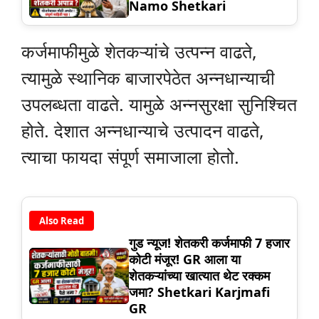
Namo Shetkari
कर्जमाफीमुळे शेतकऱ्यांचे उत्पन्न वाढते,
त्यामुळे स्थानिक बाजारपेठेत अन्नधान्याची
उपलब्धता वाढते. यामुळे अन्नसुरक्षा सुनिश्चित
होते. देशात अन्नधान्याचे उत्पादन वाढते,
त्याचा फायदा संपूर्ण समाजाला होतो.
Also Read
गुड न्यूज! शेतकरी कर्जमाफी 7 हजार
कोटी मंजूर! GR आला या
शेतकऱ्यांच्या खात्यात थेट रक्कम
जमा? Shetkari Karjmafi
GR