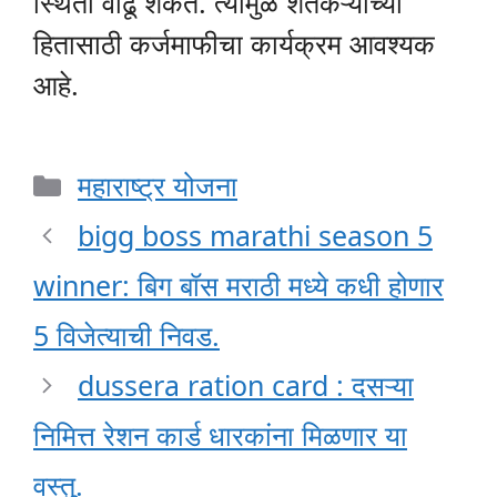
स्थिती वाढू शकते. त्यामुळे शेतकऱ्यांच्या
हितासाठी कर्जमाफीचा कार्यक्रम आवश्यक
आहे.
Categories
महाराष्ट्र योजना
bigg boss marathi season 5
winner: बिग बॉस मराठी मध्ये कधी होणार
5 विजेत्याची निवड.
dussera ration card : दसऱ्या
निमित्त रेशन कार्ड धारकांना मिळणार या
वस्तु.