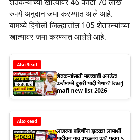
शेतकऱ्यांच्या खात्यावर 46 कोटी 70 लाख
रुपये अनुदान जमा करण्यात आले आहे.
यामध्ये हिंगोली जिल्ह्यातील 105 शेतकऱ्यांच्या
खात्यावर जमा करण्यात आलेले आहे.
Also Read
शेतकऱ्यांसाठी महत्त्वाची अपडेट!
कर्जमाफी दुसरी यादी येणार? karj
mafi new list 2026
Also Read
लाडक्या बहिणींना झटका! लाभार्थी
यादीतून नाव वगळलंय का? फक्त ५