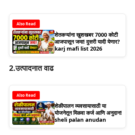
Also Read
शेतकऱ्यांना खुशखबर 7000 कोटी
आजपासून जमा! दुसरी यादी येणार?
karj mafi list 2026
2.उत्पादनात वाढ
Also Read
शेळीपालन व्यवसायासाठी या
योजनेतून मिळवा कर्ज आणि अनुदान!
sheli palan anudan