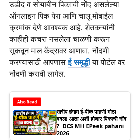
उडीद व सोयाबीन पिकाची नोंद असलेल्या
ऑनलाइन पिक पेरा आणि चालू मोबाईल
क्रमांक देणे आवश्यक आहे. शेतकऱ्यांनी
काहीही कचरा नसलेला चाळणी करून
सुकवून माल केंद्रावर आणावा. नोंदणी
करण्यासाठी आपणास
ई समृद्धी
या पोर्टल वर
नोंदणी करावी लागेल.
Also Read
खरीप हंगाम ई-पीक पाहणी मोठा
बदल! आता अशी होणार पिकाची नोंद
? DCS MH EPeek pahani
2026