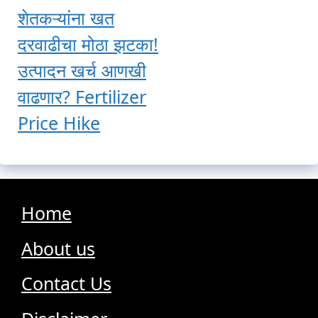
शेतकऱ्यांना खत
दरवाढीचा मोठा झटका!
उत्पादन खर्च आणखी
वाढणार? Fertilizer
Price Hike
Home
About us
Contact Us