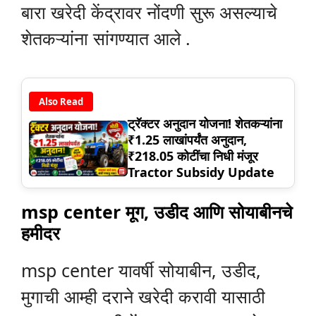
बारा खरेदी केंद्रावर नोंदणी सुरू असल्याचे
शेतकऱ्यांना सांगण्यात आले .
Also Read
ट्रॅक्टर अनुदान योजना! शेतकऱ्यांना
₹1.25 लाखांपर्यंत अनुदान,
₹218.05 कोटींचा निधी मंजूर
Tractor Subsidy Update
msp center मूग, उडीद आणि सोयाबीनचे
हमीदर
msp center यावर्षी सोयाबीन, उडीद,
मुगाची आम्ही दराने खरेदी करावी यासाठी