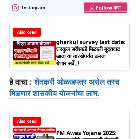
Follow करा
Instagram
Also Read
gharkul survey last date:
घरकुल सर्वेसाठी मिळाली मुदतवाढ
आता या तारखेपर्यंत करता
येणार सर्वे..!
हे वाचा :
शेतकरी ओळखपत्र असेल तरच
मिळणार शासकीय योजनांचा लाभ.
Also Read
PM Awas Yojana 2025: