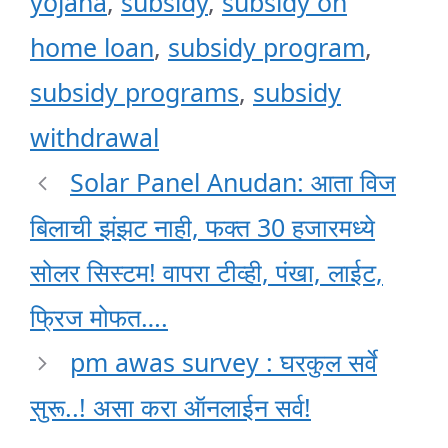
yojana
,
subsidy
,
subsidy on
home loan
,
subsidy program
,
subsidy programs
,
subsidy
withdrawal
Solar Panel Anudan: आता विज
बिलाची झंझट नाही, फक्त 30 हजारमध्ये
सोलर सिस्टम! वापरा टीव्ही, पंखा, लाईट,
फ्रिज मोफत….
pm awas survey : घरकुल सर्वे
सुरू..! असा करा ऑनलाईन सर्व!