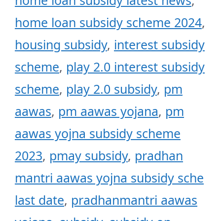
home loan subsidy latest news
,
home loan subsidy scheme 2024
,
housing subsidy
,
interest subsidy
scheme
,
play 2.0 interest subsidy
scheme
,
play 2.0 subsidy
,
pm
aawas
,
pm aawas yojana
,
pm
aawas yojna subsidy scheme
2023
,
pmay subsidy
,
pradhan
mantri aawas yojna subsidy sche
last date
,
pradhanmantri aawas