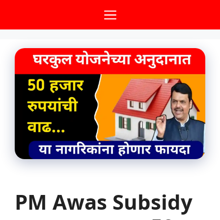
Skip
Menu
to
content
PM Awas Subsidy