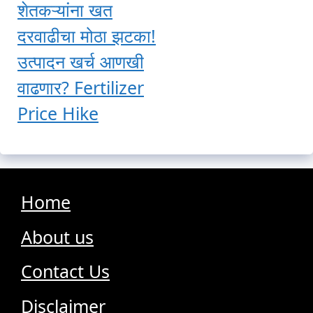
शेतकऱ्यांना खत
दरवाढीचा मोठा झटका!
उत्पादन खर्च आणखी
वाढणार? Fertilizer
Price Hike
Home
About us
Contact Us
Disclaimer