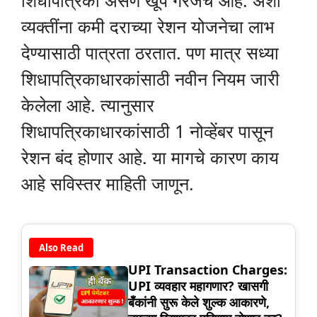
शिधापत्रिका असणे खूप गरजेचे आहे. अशा
व्यक्तींना कमी दराच्या रेशन योजनेचा लाभ
देण्यासाठी पात्रता ठरतात. पण मात्र सध्या
शिधापत्रिकाधारकांसाठी नवीन नियम जारी
केलेला आहे. त्यानुसार
शिधापत्रिकाधारकांसाठी 1 नोव्हेंबर पासून
रेशन बंद होणार आहे. या मागचे कारण काय
आहे सविस्तर माहिती जाणून.
Also Read
UPI Transaction Charges:
UPI व्यवहार महागणार? खासगी
बँकांनी सुरू केले शुल्क आकारणे,