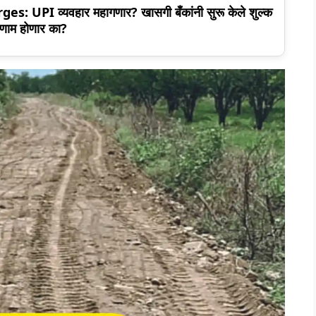
 UPI व्यवहार महागणार? खासगी बँकांनी सुरू केले शुल्क
िणाम होणार का?