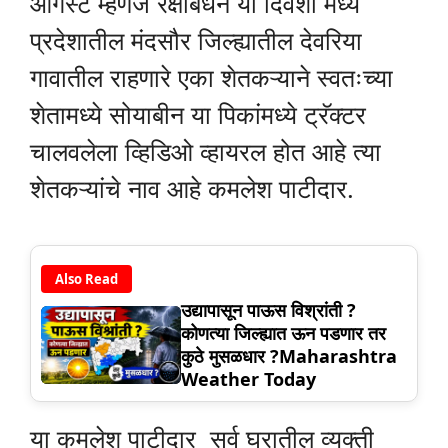
ऑगस्ट म्हणजे रक्षाबंधन या दिवशी मध्य
प्रदेशातील मंदसौर जिल्ह्यातील देवरिया
गावातील राहणारे एका शेतकऱ्याने स्वतःच्या
शेतामध्ये सोयाबीन या पिकांमध्ये ट्रॅक्टर
चालवलेला व्हिडिओ व्हायरल होत आहे त्या
शेतकऱ्यांचे नाव आहे कमलेश पाटीदार.
Also Read
उद्यापासून पाऊस विश्रांती ?
कोणत्या जिल्ह्यात ऊन पडणार तर
कुठे मुसळधार ?Maharashtra
Weather Today
या कमलेश पाटीदार सर्व घरातील व्यक्ती