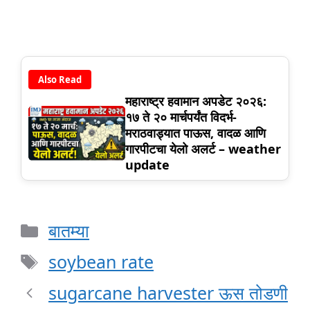
Also Read
महाराष्ट्र हवामान अपडेट २०२६:
१७ ते २० मार्चपर्यंत विदर्भ-
मराठवाड्यात पाऊस, वादळ आणि
गारपीटचा येलो अलर्ट – weather
update
Categories
बातम्या
Tags
soybean rate
sugarcane harvester ऊस तोडणी