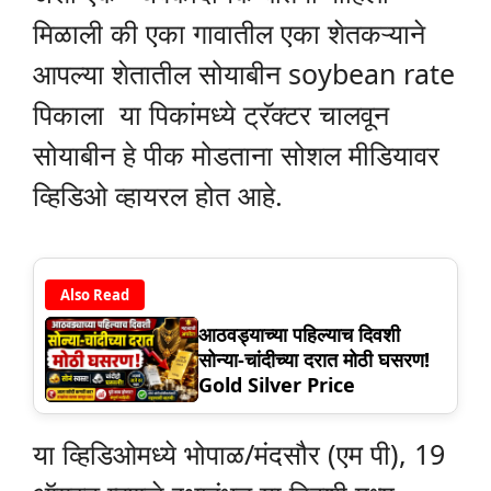
मिळाली की एका गावातील एका शेतकऱ्याने
आपल्या शेतातील सोयाबीन soybean rate
पिकाला या पिकांमध्ये ट्रॅक्टर चालवून
सोयाबीन हे पीक मोडताना सोशल मीडियावर
व्हिडिओ व्हायरल होत आहे.
Also Read
आठवड्याच्या पहिल्याच दिवशी
सोन्या-चांदीच्या दरात मोठी घसरण!
Gold Silver Price
या व्हिडिओमध्ये भोपाळ/मंदसौर (एम पी), 19