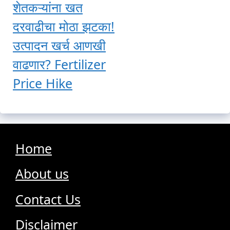
शेतकऱ्यांना खत
दरवाढीचा मोठा झटका!
उत्पादन खर्च आणखी
वाढणार? Fertilizer
Price Hike
Home
About us
Contact Us
Disclaimer