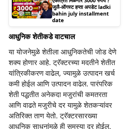
एकत्रित मिळणार 3000 रुपये ?
जुलै-ऑगस्ट हप्ता अपडेट ladki
bahin july installment
date
आधुनिक शेतीकडे वाटचाल
या योजनेमुळे शेतीला आधुनिकतेची जोड देणे
शक्य होणार आहे. ट्रॅक्टरच्या मदतीने शेतीत
यांत्रिकीकरण वाढेल, ज्यामुळे उत्पादन खर्च
कमी होईल आणि उत्पादन वाढेल. पारंपरिक
शेती पद्धतीत अनेकदा मजुरांची कमतरता
आणि वाढते मजुरीचे दर यामुळे शेतकऱ्यांवर
अतिरिक्त ताण येतो. ट्रॅक्टरसारख्या
आधुनिक साधनांमुळे ही समस्या दूर होईल.