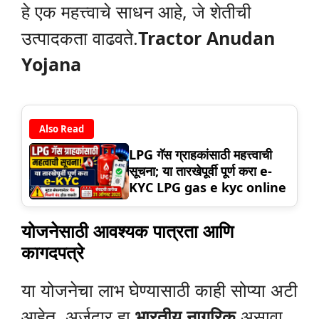
हे एक महत्त्वाचे साधन आहे, जे शेतीची
उत्पादकता वाढवते.
Tractor Anudan
Yojana
Also Read
LPG गॅस ग्राहकांसाठी महत्त्वाची
सूचना; या तारखेपूर्वी पूर्ण करा e-
KYC LPG gas e kyc online
योजनेसाठी आवश्यक पात्रता आणि
कागदपत्रे
या योजनेचा लाभ घेण्यासाठी काही सोप्या अटी
आहेत. अर्जदार हा
भारतीय नागरिक
असावा