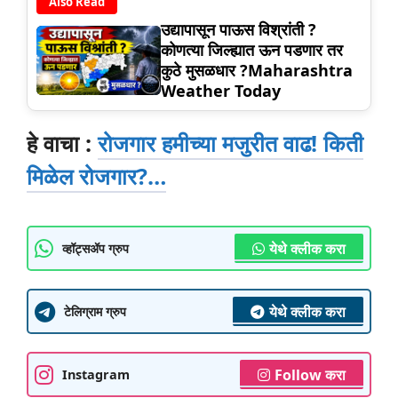
Also Read
उद्यापासून पाऊस विश्रांती ?
कोणत्या जिल्ह्यात ऊन पडणार तर
कुठे मुसळधार ?Maharashtra
Weather Today
हे वाचा :
रोजगार हमीच्या मजुरीत वाढ! किती
मिळेल रोजगार?…
येथे क्लीक करा
व्हॉट्सॲप ग्रुप
येथे क्लीक करा
टेलिग्राम ग्रुप
Follow करा
Instagram