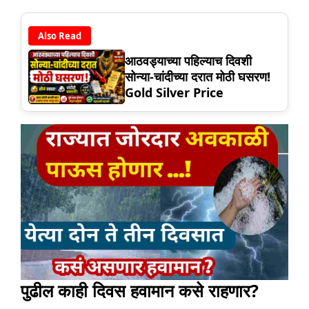
Also Read
आठवड्याच्या पहिल्याच दिवशी
सोन्या-चांदीच्या दरात मोठी घसरण!
Gold Silver Price
पुढील काही दिवस हवामान कसे राहणार?