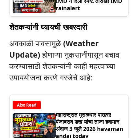
IMD ने दिली स्पष्ट तारीख! IMD
rainalert
शेतकऱ्यांनी घ्यायची खबरदारी
अवकाळी पावसामुळे
(Weather
Update)
होणाऱ्या नुकसानीपासून बचाव
करण्यासाठी शेतकऱ्यांनी काही महत्त्वाच्या
उपाययोजना करणे गरजेचे आहे:
Also Read
महाराष्ट्रात मुसळधार पाऊस!
पंजाबराव डख यांचा ताजा हवामान
अंदाज 3 जुलै 2026 havaman
andaj today