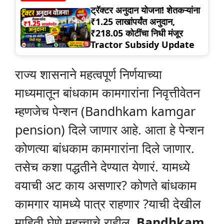
ट्रॅक्टर अनुदान योजना! शेतकऱ्यांना
₹1.25 लाखांपर्यंत अनुदान,
₹218.05 कोटींचा निधी मंजूर
Tractor Subsidy Update
राज्य शासनाने महत्वपूर्ण निर्णयाच्या
माध्यमातून बांधकाम कामगारांना निवृत्तीवेतन
म्हणजेच पेन्शन (Bandhkam kamgar
pension) दिले जाणार आहे. आता हे पेन्शन
कोणत्या बांधकाम कामगारांना दिले जाणार.
तसेच कशा पद्धतीने देण्यात येणारं. यामध्ये
वयाची अट काय असणार? कोणते बांधकाम
कामगार यामध्ये पात्र राहणार ?याची देखील
माहिती घेणे महत्त्वाचे राहील.
Bandhkam