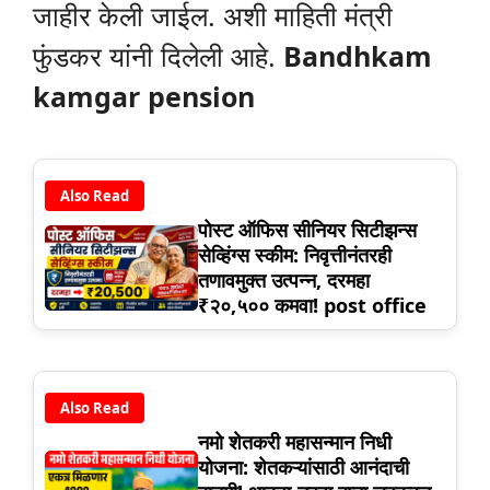
जाहीर केली जाईल. अशी माहिती मंत्री
फुंडकर यांनी दिलेली आहे.
Bandhkam
kamgar pension
Also Read
पोस्ट ऑफिस सीनियर सिटीझन्स
सेव्हिंग्स स्कीम: निवृत्तीनंतरही
तणावमुक्त उत्पन्न, दरमहा
₹२०,५०० कमवा! post office
Also Read
नमो शेतकरी महासन्मान निधी
योजना: शेतकऱ्यांसाठी आनंदाची