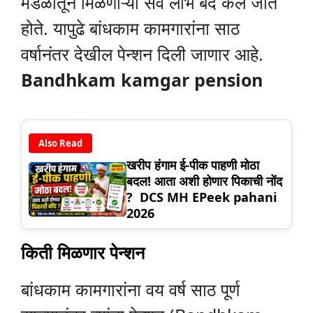
मंडळातून मिळणाऱ्या सर्व लाभ बंद केले जात
होते. यापुढे बांधकाम कामगारांना साठ
वर्षानंतर देखील पेन्शन दिली जाणार आहे.
Bandhkam kamgar pension
Also Read
खरीप हंगाम ई-पीक पाहणी मोठा
बदल! आता अशी होणार पिकाची नोंद
? DCS MH EPeek pahani
2026
किती मिळणार पेन्शन
बांधकाम कामगारांना वय वर्ष साठ पूर्ण