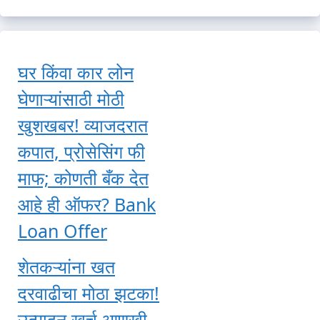
घर किंवा कार लोन
घेणाऱ्यांसाठी मोठी
खुशखबर! व्याजदरात
कपात, प्रोसेसिंग फी
माफ; कोणती बँक देत
आहे ही ऑफर? Bank
Loan Offer
शेतकऱ्यांना खत
दरवाढीचा मोठा झटका!
उत्पादन खर्च आणखी