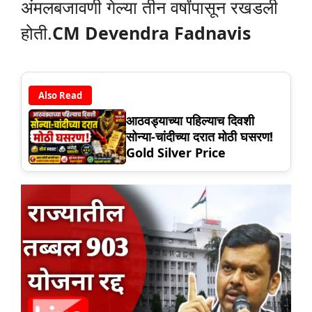
अंमलबजावणी गेल्या तीन वर्षांपासून रखडली
होती.
CM Devendra Fadnavis
Also Read
आठवड्याच्या पहिल्याच दिवशी
सोन्या-चांदीच्या दरात मोठी घसरण!
Gold Silver Price