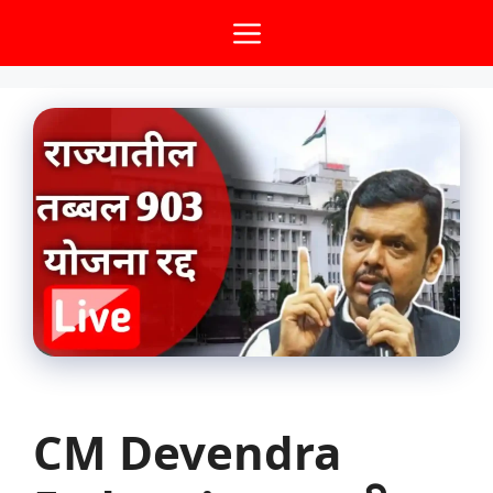
Skip
Menu
to
content
CM Devendra