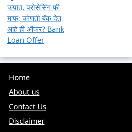
कपात, प्रोसेसिंग फी
माफ; कोणती बँक देत
आहे ही ऑफर? Bank
Loan Offer
Home
About us
Contact Us
Disclaimer