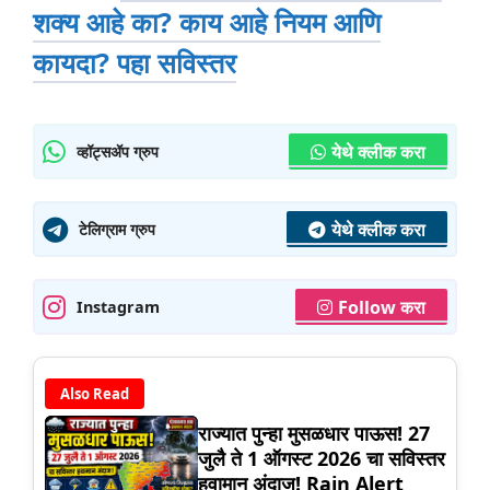
शक्य आहे का? काय आहे नियम आणि
कायदा? पहा सविस्तर
येथे क्लीक करा
व्हॉट्सॲप ग्रुप
येथे क्लीक करा
टेलिग्राम ग्रुप
Follow करा
Instagram
Also Read
राज्यात पुन्हा मुसळधार पाऊस! 27
जुलै ते 1 ऑगस्ट 2026 चा सविस्तर
हवामान अंदाज! Rain Alert