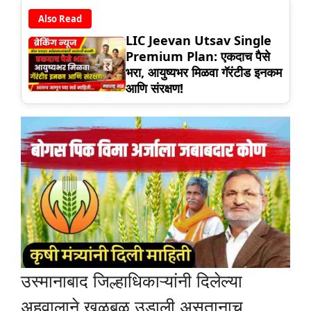
Also Read
LIC Jeevan Utsav Single
Premium Plan: एकदाच पैसे
भरा, आयुष्यभर मिळवा गॅरंटीड इनकम
आणि संरक्षण!
उस्मानाबाद जिल्हाधिकाऱ्यांनी दिलेल्या
अहवालाने खळबळ उडाली असतानाच