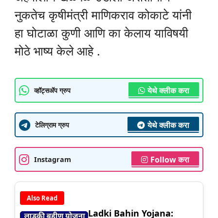
नुकतेच कृषीमंत्री माणिकराव कोकाटे यांनी
हा घोटाळा कुणी आणि का केलाय याविषयी
मोठे भाष्य केले आहे .
येथे क्लीक करा
व्हॉट्सॲप ग्रुप
येथे क्लीक करा
टेलिग्राम ग्रुप
Follow करा
Instagram
Also Read
Ladki Bahin Yojana: