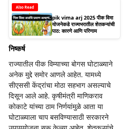
Also Read
pik vima arj 2025 पीक विमा
योजनेकडे राज्यभरातील शेतकऱ्यांची
पाठ: कारणे आणि परिणाम
निष्कर्ष
राज्यातील पीक विम्याच्या बोगस घोटाळ्याने
अनेक मुद्दे समोर आणले आहेत. यामध्ये
सीएससी केंद्रांचा मोठा सहभाग असल्याचे
दिसून आले आहे. कृषीमंत्री माणिकराव
कोकाटे यांच्या ठाम निर्णयांमुळे आता या
घोटाळ्याला चाप बसविण्यासाठी सरकारने
उपाययोजना सुरू केल्या आहेत. शेतकऱ्यांचे