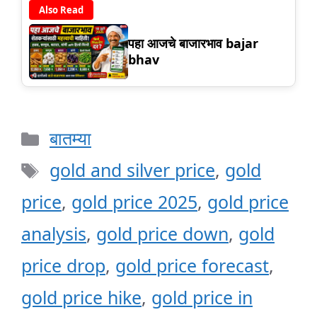
Also Read
पहा आजचे बाजारभाव bajar
bhav
Categories
बातम्या
Tags
gold and silver price
,
gold
price
,
gold price 2025
,
gold price
analysis
,
gold price down
,
gold
price drop
,
gold price forecast
,
gold price hike
,
gold price in