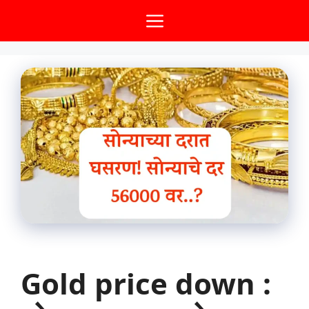
Skip
Menu
to
content
Gold price down :