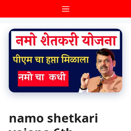
Skip
Menu
to
content
namo shetkari