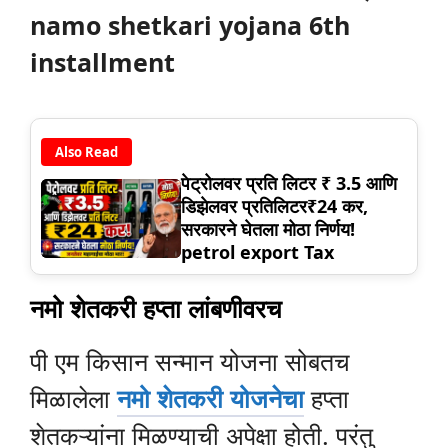
namo shetkari yojana 6th
installment
Also Read
पेट्रोलवर प्रति लिटर ₹ 3.5 आणि
डिझेलवर प्रतिलिटर₹24 कर,
सरकारने घेतला मोठा निर्णय!
petrol export Tax
नमो शेतकरी हप्ता लांबणीवरच
पी एम किसान सन्मान योजना सोबतच
मिळालेला
नमो शेतकरी योजनेचा
हप्ता
शेतकऱ्यांना मिळण्याची अपेक्षा होती. परंतु