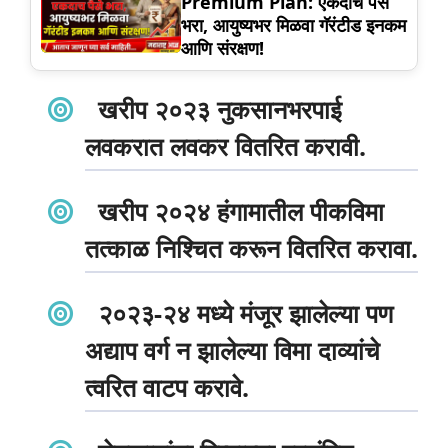
Premium Plan: एकदाच पैसे
भरा, आयुष्यभर मिळवा गॅरंटीड इनकम
आणि संरक्षण!
खरीप २०२३ नुकसानभरपाई
लवकरात लवकर वितरित करावी.
खरीप २०२४ हंगामातील पीकविमा
तत्काळ निश्चित करून वितरित करावा.
२०२३-२४ मध्ये मंजूर झालेल्या पण
अद्याप वर्ग न झालेल्या विमा दाव्यांचे
त्वरित वाटप करावे.