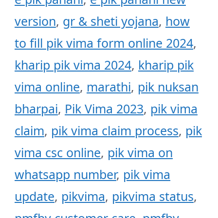
version
,
gr & sheti yojana
,
how
to fill pik vima form online 2024
,
kharip pik vima 2024
,
kharip pik
vima online
,
marathi
,
pik nuksan
bharpai
,
Pik Vima 2023
,
pik vima
claim
,
pik vima claim process
,
pik
vima csc online
,
pik vima on
whatsapp number
,
pik vima
update
,
pikvima
,
pikvima status
,
pmfby customer care
,
pmfby