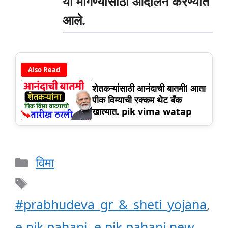
या मागण्यांसाठी आंदोलन करण्यात
आले.
Also Read
शेतकऱ्यांसाठी आनंदाची बातमी! आता
पीक विम्याची रक्कम थेट बँक
खात्यात. pik vima watap
Categories
विमा
Tags
#prabhudeva_gr_&_sheti_yojana
,
e pik pahani
,
e pik pahani new