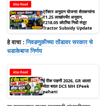
Also Read
ट्रॅक्टर अनुदान योजना! शेतकऱ्यांना
₹1.25 लाखांपर्यंत अनुदान,
₹218.05 कोटींचा निधी मंजूर
Tractor Subsidy Update
हे वाचा :
निवडणुकीच्या तोंडावर सरकार चे
धडाकेबाज निर्णय
Also Read
ई पीक पाहणी 2026, GR आला!
मोठा बदल DCS MH EPeek
pahani