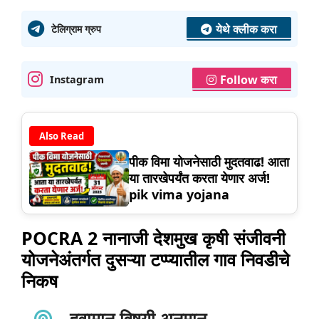
येथे क्लीक करा
टेलिग्राम ग्रुप
Follow करा
Instagram
Also Read
पीक विमा योजनेसाठी मुदतवाढ! आता
या तारखेपर्यंत करता येणार अर्ज!
pik vima yojana
POCRA 2 नानाजी देशमुख कृषी संजीवनी
योजनेअंतर्गत दुसऱ्या टप्प्यातील गाव निवडीचे
निकष
हवामान विषयी अनुमान