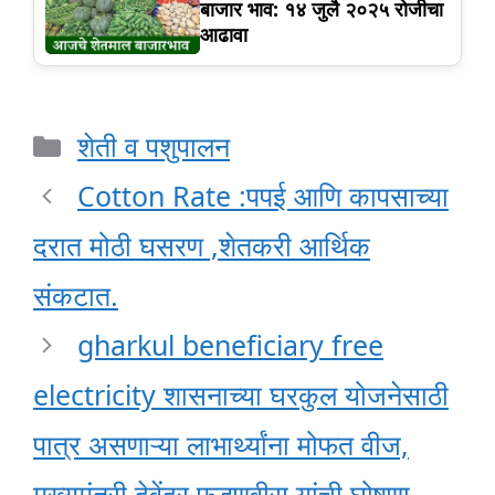
बाजार भाव: १४ जुलै २०२५ रोजीचा
आढावा
Categories
शेती व पशुपालन
Cotton Rate :पपई आणि कापसाच्या
दरात मोठी घसरण ,शेतकरी आर्थिक
संकटात.
gharkul beneficiary free
electricity शासनाच्या घरकुल योजनेसाठी
पात्र असणाऱ्या लाभार्थ्यांना मोफत वीज,
मुख्यमंत्री देवेंद्र फडणवीस यांची घोषणा.