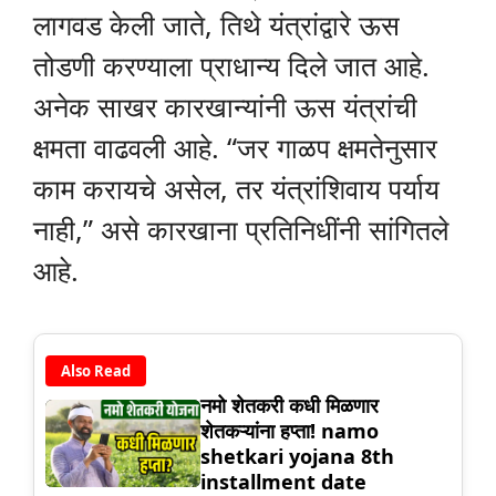
लागवड केली जाते, तिथे यंत्रांद्वारे ऊस
तोडणी करण्याला प्राधान्य दिले जात आहे.
अनेक साखर कारखान्यांनी ऊस यंत्रांची
क्षमता वाढवली आहे. “जर गाळप क्षमतेनुसार
काम करायचे असेल, तर यंत्रांशिवाय पर्याय
नाही,” असे कारखाना प्रतिनिधींनी सांगितले
आहे.
Also Read
नमो शेतकरी कधी मिळणार
शेतकऱ्यांना हप्ता! namo
shetkari yojana 8th
installment date