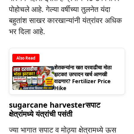
पोहोचले आहे. गेल्या वर्षीच्या तुलनेत यंदा
बहुतांश साखर कारखान्यांनी यंत्रांवर अधिक
भर दिला आहे.
Also Read
शेतकऱ्यांना खत दरवाढीचा मोठा
झटका! उत्पादन खर्च आणखी
वाढणार? Fertilizer Price
Hike
sugarcane harvesterसपाट
क्षेत्रांमध्ये यंत्रांची पसंती
ज्या भागात सपाट व मोठ्या क्षेत्रामध्ये ऊस