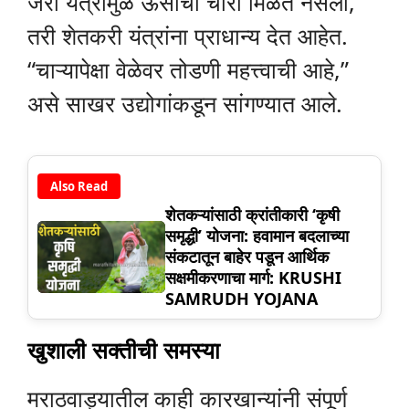
जरी यंत्रांमुळे ऊसाचा चारा मिळत नसला,
तरी शेतकरी यंत्रांना प्राधान्य देत आहेत.
“चाऱ्यापेक्षा वेळेवर तोडणी महत्त्वाची आहे,”
असे साखर उद्योगांकडून सांगण्यात आले.
Also Read
शेतकऱ्यांसाठी क्रांतीकारी ‘कृषी
समृद्धी’ योजना: हवामान बदलाच्या
संकटातून बाहेर पडून आर्थिक
सक्षमीकरणाचा मार्ग: KRUSHI
SAMRUDH YOJANA
खुशाली सक्तीची समस्या
मराठवाड्यातील काही कारखान्यांनी संपूर्ण