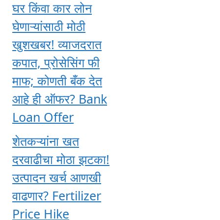
घर किंवा कार लोन
घेणाऱ्यांसाठी मोठी
खुशखबर! व्याजदरात
कपात, प्रोसेसिंग फी
माफ; कोणती बँक देत
आहे ही ऑफर? Bank
Loan Offer
शेतकऱ्यांना खत
दरवाढीचा मोठा झटका!
उत्पादन खर्च आणखी
वाढणार? Fertilizer
Price Hike