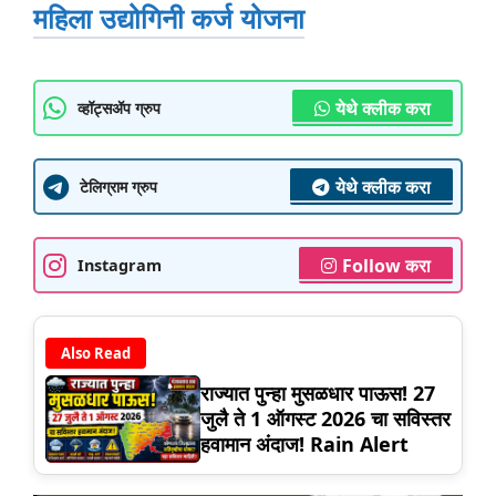
महिला उद्योगिनी कर्ज योजना
येथे क्लीक करा
व्हॉट्सॲप ग्रुप
येथे क्लीक करा
टेलिग्राम ग्रुप
Follow करा
Instagram
Also Read
राज्यात पुन्हा मुसळधार पाऊस! 27
जुलै ते 1 ऑगस्ट 2026 चा सविस्तर
हवामान अंदाज! Rain Alert