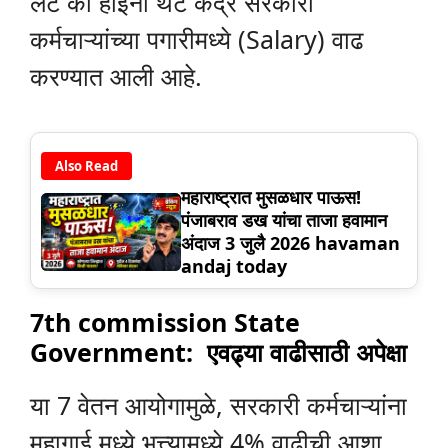
लेट का होईना थेट केंद्र सरकारी
कर्मचाऱ्यांच्या पगारीमध्ये (Salary) वाढ
करण्यात आली आहे.
Also Read
महाराष्ट्रात मुसळधार पाऊस!
पंजाबराव डख यांचा ताजा हवामान
अंदाज 3 जुलै 2026 havaman
andaj today
7th commission State
Government: एवढ्या वाढीसाठी अपेक्षा
या 7 वेतन आयोगामुळे, सरकारी कर्मचाऱ्यांना
महागाई मध्ये भत्त्यामध्ये 4% वाढीची आशा