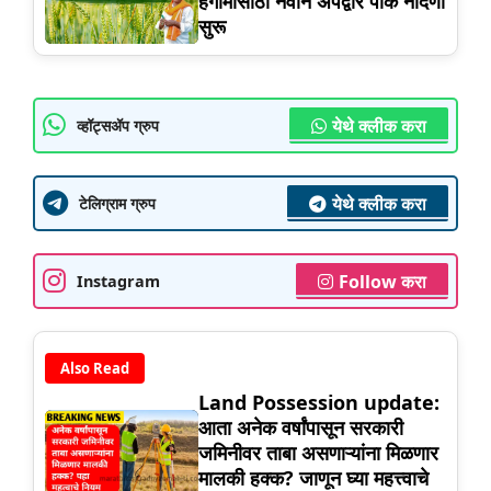
हंगामासाठी नवीन ॲपद्वारे पीक नोंदणी
सुरू
येथे क्लीक करा
व्हॉट्सॲप ग्रुप
येथे क्लीक करा
टेलिग्राम ग्रुप
Follow करा
Instagram
Also Read
Land Possession update:
आता अनेक वर्षांपासून सरकारी
जमिनीवर ताबा असणाऱ्यांना मिळणार
मालकी हक्क? जाणून घ्या महत्त्वाचे