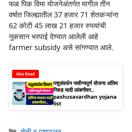
फळ पिक विमा योजनेअंतर्गत मागील तीन
वर्षात जिल्ह्यातील 37 हजार 71 शेतकऱ्यांना
62 कोटी 45 लाख 21 हजार रुपयांची
नुकसान भरपाई देण्यात आलेली आहे
farmer subsidy असे सांगण्यात आले.
Also Read
पशूसंवर्धन नावीन्यपूर्ण योजना अंतिम
निवड यादी लांबणीवर..
pashusavardhan yojana
list
Categories
शेती व पशुपालन