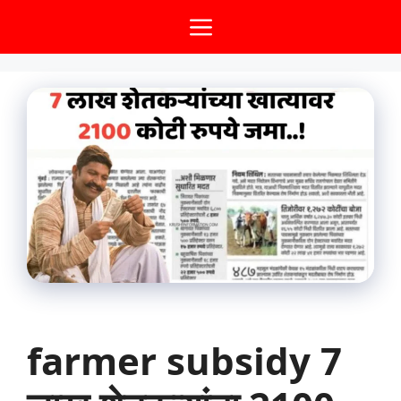
Skip
Menu
to
content
farmer subsidy 7