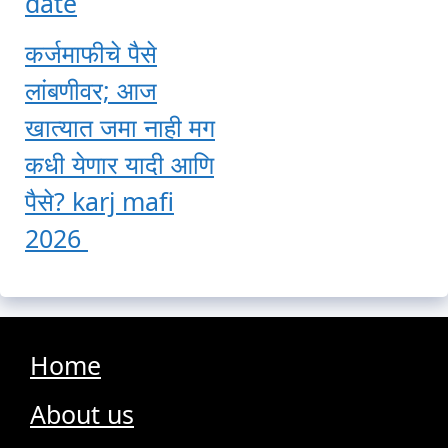
date
कर्जमाफीचे पैसे
लांबणीवर; आज
खात्यात जमा नाही मग
कधी येणार यादी आणि
पैसे? karj mafi
2026
Home
About us