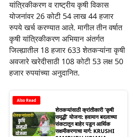
यांत्रिकीकरण व राष्ट्रीय कृषी विकास
योजनांवर 26 कोटी 54 लाख 44 हजार
रुपये खर्च करण्यात आले. मागील तीन वर्षात
कृषी यांत्रिकीकरण अभियान अंतर्गत
जिल्ह्यातील 18 हजार 633 शेतकऱ्यांना कृषी
अवजारे खरेदीसाठी 108 कोटी 53 लक्ष 50
हजार रुपयांच्या अनुदानित.
Also Read
शेतकऱ्यांसाठी क्रांतीकारी ‘कृषी
समृद्धी’ योजना: हवामान बदलाच्या
संकटातून बाहेर पडून आर्थिक
सक्षमीकरणाचा मार्ग: KRUSHI