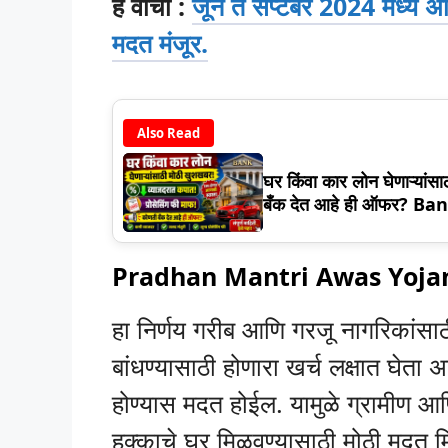
हे वाचा :
जून ते सेप्टेंबर 2024 मध्ये 
मदत मंजूर.
Also Read
घर किंवा कार लोन घेणाऱ्यांस
बँक देत आहे ही ऑफर? B
Pradhan Mantri Awas Yojana लाभ
हा निर्णय गरीब आणि गरजू नागरिकांसा
बांधण्यासाठी होणारा खर्च लक्षात घेता अ
होण्यास मदत होईल. यामुळे ग्रामीण आण
हक्काचे घर मिळवण्यासाठी मोठी म