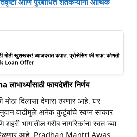
अतिवृष्टी आणि पुरबाधित शेतकऱ्यांना आर्थिक
ाठी मोठी खुशखबर! व्याजदरात कपात, प्रोसेसिंग फी माफ; कोणती
ank Loan Offer
ार्थ्यांसाठी फायदेशीर निर्णय
ठी मोठा दिलासा देणारा ठरणार आहे. घर
नुदान वाढीमुळे अनेक कुटुंबांचे स्वप्न साकार
ि शहरी भागातील गरीब नागरिकांना स्वतःच्या
दत मिळणार आहे. Pradhan Mantri Awas