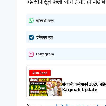
दिवसांपासून केली जात होती. ही वाढ घर
व्हॉट्सॲप ग्रुप
टेलिग्राम ग्रुप
Instagram
Also Read
शेतकरी कर्जमाफी 2026 पहिल
Karjmafi Update