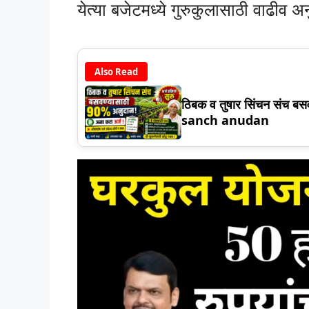
येत्या बजेटमध्ये गुरुकुलासाठी वाढीव 
Also Read
ठिबक व तुषार सिंचन संच बसव
sanch anudan