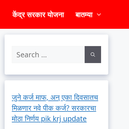
केंद्र सरकार योजना
बातम्या
जुने कर्ज माफ, अन् एका दिवसातच
मिळणार नवे पीक कर्ज? सरकारचा
मोठा निर्णय pik krj update