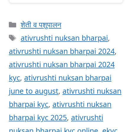
Categories
शेती व पशुपालन
Tags
ativrushti nuksan bharpai
,
ativrushti nuksan bharpai 2024
,
ativrushti nuksan bharpai 2024
kyc
,
ativrushti nuksan bharpai
june to august
,
ativrushti nuksan
bharpai kyc
,
ativrushti nuksan
bharpai kyc 2025
,
ativrushti
nuksan bharpai kyc online
,
ekyc