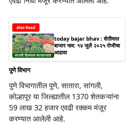
एवढा निधी मंजूर करण्यात आलेला आहे.
Also Read
today bajar bhav : शेतीमाल
बाजार भाव: १४ जुलै २०२५ रोजीचा
आढावा
पुणे विभाग
पुणे विभागातील पुणे, सातारा, सांगली,
कोल्हापूर या जिल्ह्यातील 1370 शेतकऱ्यांना
59 लाख 32 हजार एवढी रक्कम मंजूर
करण्यात आलेली आहे.