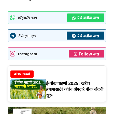
येथे क्लीक करा
व्हॉट्सॲप ग्रुप
येथे क्लीक करा
टेलिग्राम ग्रुप
Follow करा
Instagram
Also Read
ई-पीक पाहणी 2025: खरीप
हंगामासाठी नवीन ॲपद्वारे पीक नोंदणी
सुरू