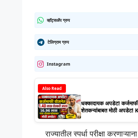
व्हॉट्सॲप ग्रुप
टेलिग्राम ग्रुप
Instagram
Also Read
धक्कादायक अपडेट! कर्जमाफ
शेतकऱ्यांबाबत मोठी अपडे
राज्यातील स्पर्धा परीक्षा करणाऱ्यान