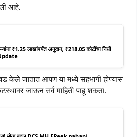
लेली आहे.
ऱ्यांना ₹1.25 लाखांपर्यंत अनुदान, ₹218.05 कोटींचा निधी
 Update
 निवड केले जातात आपण या मध्ये सहभागी होण्यास
केटस्थावर जाऊन सर्व माहिती पाहू शकता.
आला! मोठा बदल DCS MH EPeek pahani