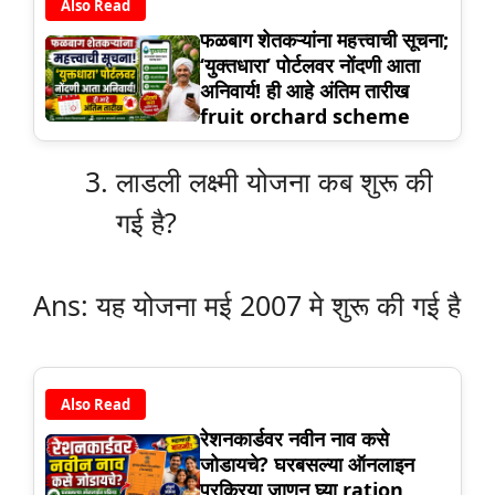
Also Read
फळबाग शेतकऱ्यांना महत्त्वाची सूचना;
‘युक्तधारा’ पोर्टलवर नोंदणी आता
अनिवार्य! ही आहे अंतिम तारीख
fruit orchard scheme
लाडली लक्ष्मी योजना कब शुरू की
गई है?
Ans: यह योजना मई 2007 मे शुरू की गई है
Also Read
रेशनकार्डवर नवीन नाव कसे
जोडायचे? घरबसल्या ऑनलाइन
प्रक्रिया जाणून घ्या ration