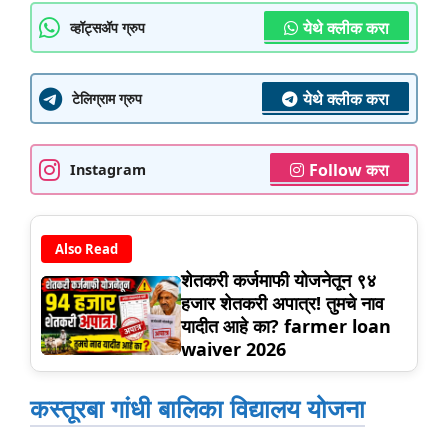
येथे क्लीक करा
व्हॉट्सॲप ग्रुप
येथे क्लीक करा
टेलिग्राम ग्रुप
Follow करा
Instagram
Also Read
शेतकरी कर्जमाफी योजनेतून ९४
हजार शेतकरी अपात्र! तुमचे नाव
यादीत आहे का? farmer loan
waiver 2026
कस्तूरबा गांधी बालिका विद्यालय योजना