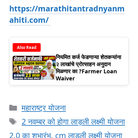
https://marathitantradnyanm
ahiti.com/
Also Read
नियमित कर्ज फेडणाऱ्या शेतकऱ्यांना
२ लाखांचे प्रोत्साहन अनुदान
मिळणार का ?Farmer Loan
Waiver
Categories
महाराष्ट्र योजना
Tags
2 नवम्बर को होगा लाड़ली लक्ष्मी योजना
2.0 का शुभारंभ
,
cm लाडली लक्ष्मी योजना