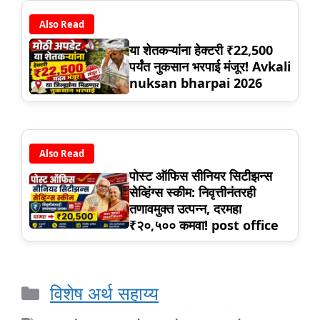
Also Read
या शेतकऱ्यांना हेक्टरी ₹22,500
पर्यंत नुकसान भरपाई मंजूर! Avkali
nuksan bharpai 2026
Also Read
पोस्ट ऑफिस सीनियर सिटीझन्स
सेव्हिंग्स स्कीम: निवृत्तीनंतरही
तणावमुक्त उत्पन्न, दरमहा
₹२०,५०० कमवा! post office
Categories
विशेष अर्थ सहाय्य