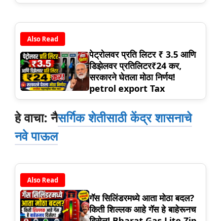
Also Read
पेट्रोलवर प्रति लिटर ₹ 3.5 आणि
डिझेलवर प्रतिलिटर₹24 कर,
सरकारने घेतला मोठा निर्णय!
petrol export Tax
हे वाचा: नै
सर्गिक शेतीसाठी केंद्र शासनाचे
नवे पाऊल
Also Read
गॅस सिलिंडरमध्ये आता मोठा बदल?
किती शिल्लक आहे गॅस हे बाहेरूनच
दिसेल! Bharat Gas Lite Zip