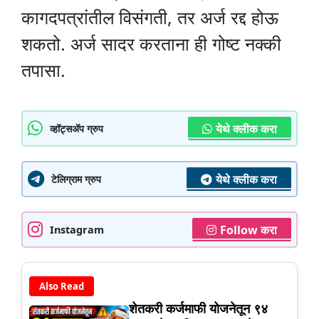
कागदपत्रांतील विसंगती, तर अर्ज रद्द होऊ
शकतो. अर्ज सादर करताना ही गोष्ट नक्की
तपासा.
येथे क्लीक करा
व्हॉट्सॲप ग्रुप
येथे क्लीक करा
टेलिग्राम ग्रुप
Follow करा
Instagram
Also Read
शेतकरी कर्जमाफी योजनेतून ९४