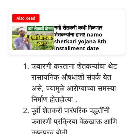
Also Read
नमो शेतकरी कधी मिळणार
शेतकऱ्यांना हप्ता! namo
shetkari yojana 8th
installment date
फवारणी करताना शेतकऱ्यांचा थेट
रासायनिक औषधांशी संपर्क येत
असे, ज्यामुळे आरोग्याच्या समस्या
निर्माण होतहोत्या .
पूर्वी शेतकरी पारंपरिक पद्धतींनी
फवारणी प्रक्रिया वेळखाऊ आणि
कष्टप्रद होती.