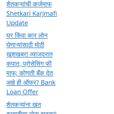
शेतकऱ्यांची कर्जमाफ
Shetkari Karjmafi
Update
घर किंवा कार लोन
घेणाऱ्यांसाठी मोठी
खुशखबर! व्याजदरात
कपात, प्रोसेसिंग फी
माफ; कोणती बँक देत
आहे ही ऑफर? Bank
Loan Offer
शेतकऱ्यांना खत
दरवाढीचा मोठा झटका!