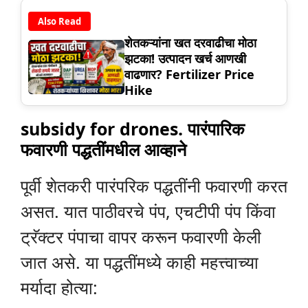
Also Read
शेतकऱ्यांना खत दरवाढीचा मोठा
झटका! उत्पादन खर्च आणखी
वाढणार? Fertilizer Price
Hike
subsidy for drones. पारंपारिक
फवारणी पद्धतींमधील आव्हाने
पूर्वी शेतकरी पारंपरिक पद्धतींनी फवारणी करत
असत. यात पाठीवरचे पंप, एचटीपी पंप किंवा
ट्रॅक्टर पंपाचा वापर करून फवारणी केली
जात असे. या पद्धतींमध्ये काही महत्त्वाच्या
मर्यादा होत्या: