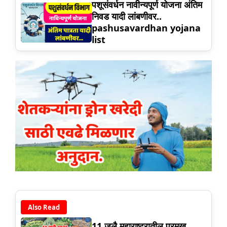
पशूसंवर्धन नावीन्यपूर्ण योजना अंतिम
निवड यादी लांबणीवर..
pashusavardhan yojana
list
Also Read
11 जुलै महाराष्ट्रातील प्रमुख