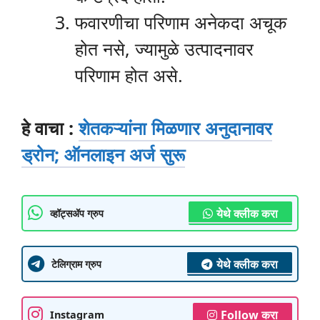
फवारणीचा परिणाम अनेकदा अचूक
होत नसे, ज्यामुळे उत्पादनावर
परिणाम होत असे.
हे वाचा :
शेतकऱ्यांना मिळणार अनुदानावर
ड्रोन; ऑनलाइन अर्ज सुरू
येथे क्लीक करा
व्हॉट्सॲप ग्रुप
येथे क्लीक करा
टेलिग्राम ग्रुप
Follow करा
Instagram