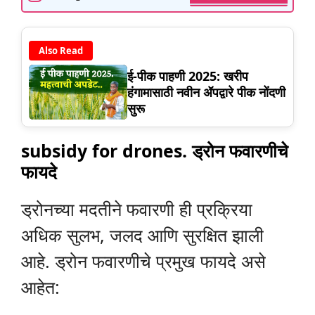
Also Read
ई-पीक पाहणी 2025: खरीप
हंगामासाठी नवीन ॲपद्वारे पीक नोंदणी
सुरू
subsidy for drones. ड्रोन फवारणीचे
फायदे
ड्रोनच्या मदतीने फवारणी ही प्रक्रिया
अधिक सुलभ, जलद आणि सुरक्षित झाली
आहे. ड्रोन फवारणीचे प्रमुख फायदे असे
आहेत: