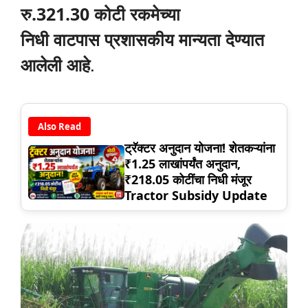
रु.321.30 कोटी रकमेच्या
निधी वाटपास प्रशासकीय मान्यता देण्यात
आलेली आहे
.
Also Read
ट्रॅक्टर अनुदान योजना! शेतकऱ्यांना
₹1.25 लाखांपर्यंत अनुदान,
₹218.05 कोटींचा निधी मंजूर
Tractor Subsidy Update