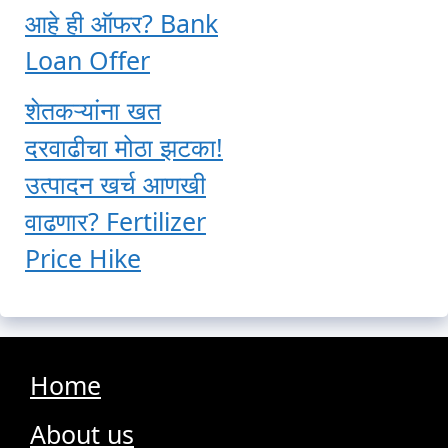
आहे ही ऑफर? Bank
Loan Offer
शेतकऱ्यांना खत
दरवाढीचा मोठा झटका!
उत्पादन खर्च आणखी
वाढणार? Fertilizer
Price Hike
Home
About us