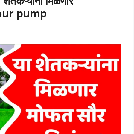
 शेतकऱ्यांना मिळणार
 sour pump