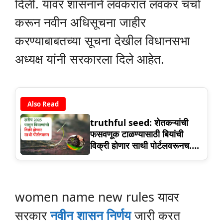
दिली. यावर शासनाने लवकरात लवकर चर्चा
करून नवीन अधिसूचना जाहीर
करण्याबाबतच्या सूचना देखील विधानसभा
अध्यक्ष यांनी सरकारला दिले आहेत.
Also Read
truthful seed: शेतकऱ्यांची
फसवणूक टाळण्यासाठी बियांची
विक्री होणार साथी पोर्टलवरूनच….
women name new rules यावर
सरकार
नवीन शासन निर्णय
जारी करत