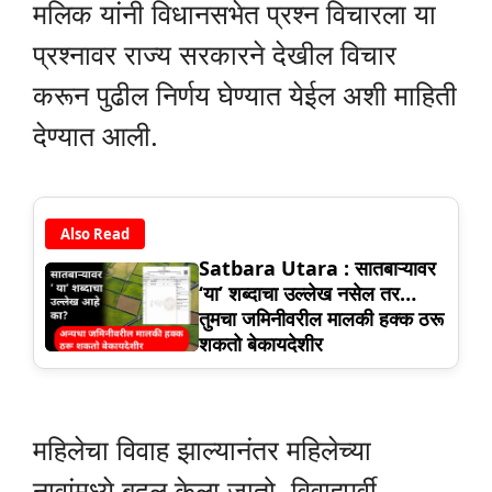
मलिक यांनी विधानसभेत प्रश्न विचारला या
प्रश्नावर राज्य सरकारने देखील विचार
करून पुढील निर्णय घेण्यात येईल अशी माहिती
देण्यात आली.
Also Read
Satbara Utara : सातबाऱ्यावर
‘या’ शब्दाचा उल्लेख नसेल तर…
तुमचा जमिनीवरील मालकी हक्क ठरू
शकतो बेकायदेशीर
महिलेचा विवाह झाल्यानंतर महिलेच्या
नावांमध्ये बदल केला जातो. विवाहपूर्वी