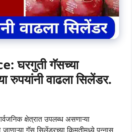
: घरगुती गॅसच्या
ा रुपयांनी वाढला सिलेंडर.
र्वजनिक क्षेत्रात उपलब्ध असणाऱ्या
जाणाऱ्या गॅस सिलेंडरच्या किमतीमध्ये पन्नास