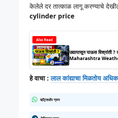
केलेले दर तात्काळ लागू करण्याचे देख
cylinder price
Also Read
उद्यापासून पाऊस विश्रांती ?
Maharashtra Weath
हे वाचा :
लाल कांद्याचा मिळतोय अधिक 
व्हॉट्सॲप ग्रुप