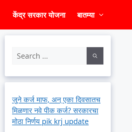
केंद्र सरकार योजना
बातम्या
जुने कर्ज माफ, अन् एका दिवसातच
मिळणार नवे पीक कर्ज? सरकारचा
मोठा निर्णय pik krj update