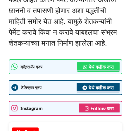
छाननी व तपासणी होणार अशा पद्धतीची
माहिती समोर येत आहे. यामुळे शेतकऱ्यांनी
पेमेंट करावे किंवा न करावे याबद्दलचा संभ्रम
शेतकऱ्यांच्या मनात निर्माण झालेला आहे.
येथे क्लीक करा
व्हॉट्सॲप ग्रुप
येथे क्लीक करा
टेलिग्राम ग्रुप
Follow करा
Instagram