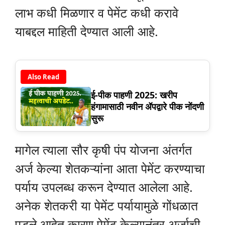
लाभ कधी मिळणार व पेमेंट कधी करावे
याबद्दल माहिती देण्यात आली आहे.
Also Read
ई-पीक पाहणी 2025: खरीप
हंगामासाठी नवीन ॲपद्वारे पीक नोंदणी
सुरू
मागेल त्याला सौर कृषी पंप योजना अंतर्गत
अर्ज केल्या शेतकऱ्यांना आता पेमेंट करण्याचा
पर्याय उपलब्ध करून देण्यात आलेला आहे.
अनेक शेतकरी या पेमेंट पर्यायामुळे गोंधळात
पडले आहेत कारण पेमेंट केल्यानंतर अर्जाची