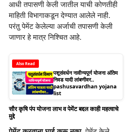
आधी तपासणी केली जातील याची कोणतीही
माहिती विभागाकडून देण्यात आलेले नाही.
परंतु पेमेंट केलेल्या अर्जाची तपासणी केली
जाणार हे मात्र निश्चित आहे.
Also Read
पशूसंवर्धन नावीन्यपूर्ण योजना अंतिम
निवड यादी लांबणीवर..
pashusavardhan yojana
list
सौर कृषि पंप योजना लाभ व पेमेंट बद्दल काही महत्वाचे
मुद्दे
पेमेंट करताना घाई करू नका.
पेमेंट केले