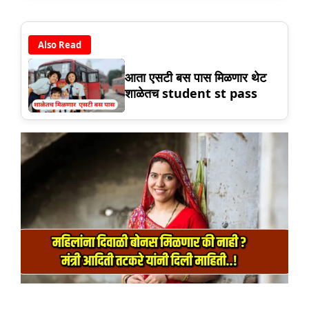
Also Read
आता एसटी बस पास मिळणार थेट
शाळेतच student st pass