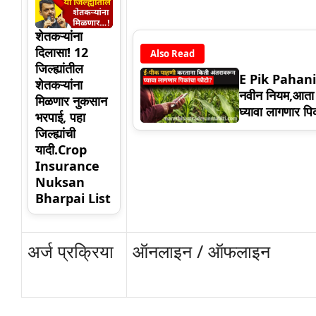
शेतकऱ्यांना
दिलासा! 12
Also Read
जिल्ह्यांतील
E Pik Pahani:
शेतकऱ्यांना
नवीन नियम,आता 
मिळणार नुकसान
घ्यावा लागणार पि
भरपाई, पहा
जिल्ह्यांची
यादी.Crop
Insurance
Nuksan
Bharpai List
अर्ज प्रक्रिया
ऑनलाइन / ऑफलाइन