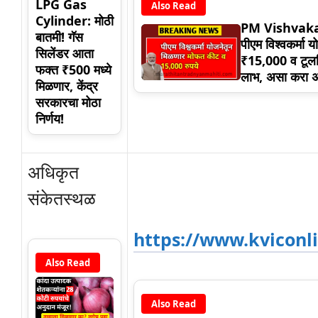
LPG Gas
Also Read
Cylinder: मोठी
PM Vishvak
बातमी! गॅस
पीएम विश्वकर्मा य
सिलेंडर आता
₹15,000 व टू
फक्त ₹500 मध्ये
लाभ, असा करा अ
मिळणार, केंद्र
सरकारचा मोठा
निर्णय!
अधिकृत
संकेतस्थळ
https://www.kviconli
Also Read
Also Read