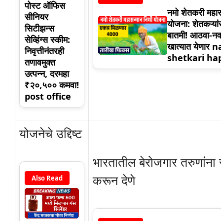
पोस्ट ऑफिस
नमो शेतकरी महास
सीनियर
योजना: शेतकऱ्या
सिटीझन्स
बातमी! आठवा-नव
सेव्हिंग्स स्कीम:
खात्यात येणार
निवृत्तीनंतरही
shetkari ha
तणावमुक्त
उत्पन्न, दरमहा
₹२०,५०० कमवा!
post office
योजनेचे उद्दिष्ट
भारतातील बेरोजगार तरुणांना 
करून देणे
Also Read