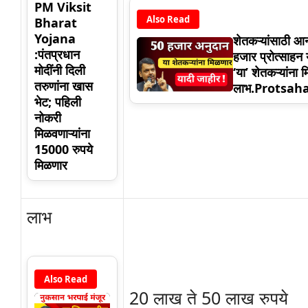
PM Viksit
Also Read
Bharat
Yojana
शेतकऱ्यांसाठी आ
:पंतप्रधान
हजार प्रोत्साहन
मोदींनी दिली
‘या’ शेतकऱ्यांना 
तरुणांना खास
लाभ.Protsa
भेट; पहिली
नोकरी
मिळवणाऱ्यांना
15000 रुपये
मिळणार
लाभ
Also Read
20 लाख ते 50 लाख रुपये